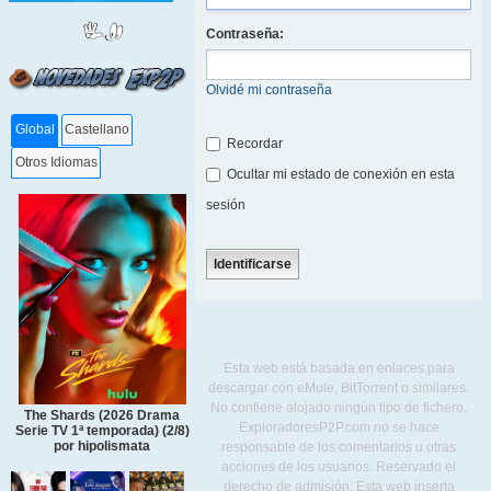
Contraseña:
Olvidé mi contraseña
Global
Castellano
Recordar
Otros Idiomas
Ocultar mi estado de conexión en esta
sesión
Esta web está basada en enlaces para
descargar con eMule, BitTorrent o similares.
No contiene alojado ningún tipo de fichero.
The Shards (2026 Drama
ExploradoresP2P.com no se hace
Serie TV 1ª temporada) (2/8)
por hipolismata
responsable de los comentarios u otras
acciones de los usuarios. Reservado el
derecho de admisión. Esta web inserta