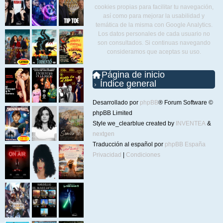
cookies propias para facilitar tu navegación,
así como para mejorar la usabilidad y
temática de la misma con Google Analytics.
Los datos personales de cada usuario no
son consultados. Si continuas navegando
consideramos que aceptas su uso.
Página de inicio
Índice general
Desarrollado por
phpBB
® Forum Software ©
phpBB Limited
Style we_clearblue created by
INVENTEA
&
nextgen
Traducción al español por
phpBB España
Privacidad
|
Condiciones