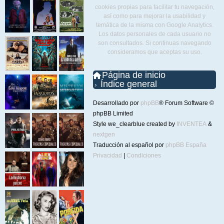
cookies propias para facilitar tu navegación,
así como para mejorar la usabilidad y
temática de la misma con Google Analytics.
Los datos personales de cada usuario no
son consultados. Si continuas navegando
consideramos que aceptas su uso.
Página de inicio
Índice general
Desarrollado por
phpBB
® Forum Software ©
phpBB Limited
Style we_clearblue created by
INVENTEA
&
nextgen
Traducción al español por
phpBB España
Privacidad
|
Condiciones