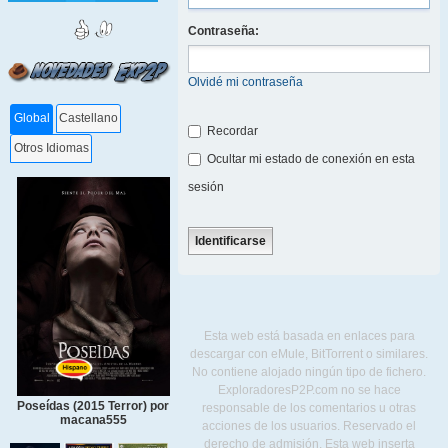
Contraseña:
Olvidé mi contraseña
Global
Castellano
Recordar
Otros Idiomas
Ocultar mi estado de conexión en esta
sesión
Esta web está basada en enlaces para
descargar con eMule, BitTorrent o similares.
No contiene alojado ningún tipo de fichero.
ExploradoresP2P.com no se hace
Poseídas (2015 Terror) por
responsable de los comentarios u otras
macana555
acciones de los usuarios. Reservado el
derecho de admisión. Esta web inserta