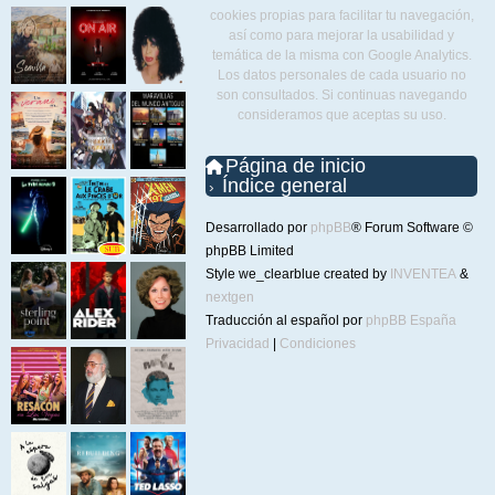
cookies propias para facilitar tu navegación,
así como para mejorar la usabilidad y
temática de la misma con Google Analytics.
Los datos personales de cada usuario no
son consultados. Si continuas navegando
consideramos que aceptas su uso.
Página de inicio
Índice general
Desarrollado por
phpBB
® Forum Software ©
phpBB Limited
Style we_clearblue created by
INVENTEA
&
nextgen
Traducción al español por
phpBB España
Privacidad
|
Condiciones