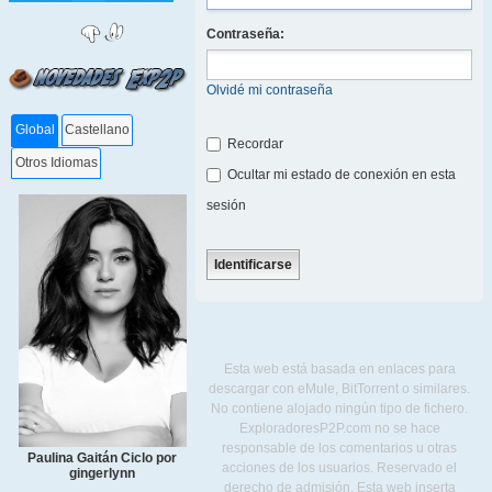
Contraseña:
Olvidé mi contraseña
Global
Castellano
Recordar
Otros Idiomas
Ocultar mi estado de conexión en esta
sesión
Esta web está basada en enlaces para
descargar con eMule, BitTorrent o similares.
No contiene alojado ningún tipo de fichero.
ExploradoresP2P.com no se hace
responsable de los comentarios u otras
Paulina Gaitán Ciclo por
acciones de los usuarios. Reservado el
gingerlynn
derecho de admisión. Esta web inserta