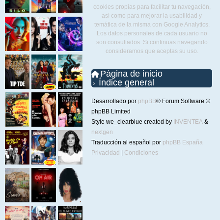
cookies propias para facilitar tu navegación,
así como para mejorar la usabilidad y
temática de la misma con Google Analytics.
Los datos personales de cada usuario no
son consultados. Si continuas navegando
consideramos que aceptas su uso.
Página de inicio
Índice general
Desarrollado por
phpBB
® Forum Software ©
phpBB Limited
Style we_clearblue created by
INVENTEA
&
nextgen
Traducción al español por
phpBB España
Privacidad
|
Condiciones