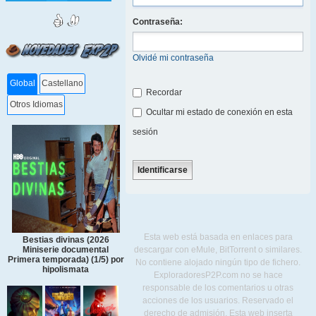
Contraseña:
Olvidé mi contraseña
Global
Castellano
Recordar
Otros Idiomas
Ocultar mi estado de conexión en esta
sesión
Esta web está basada en enlaces para
Bestias divinas (2026
descargar con eMule, BitTorrent o similares.
Miniserie documental
Primera temporada) (1/5) por
No contiene alojado ningún tipo de fichero.
hipolismata
ExploradoresP2P.com no se hace
responsable de los comentarios u otras
acciones de los usuarios. Reservado el
derecho de admisión. Esta web inserta