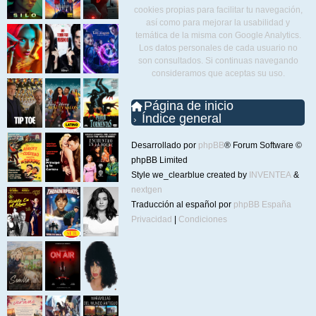
cookies propias para facilitar tu navegación,
así como para mejorar la usabilidad y
temática de la misma con Google Analytics.
Los datos personales de cada usuario no
son consultados. Si continuas navegando
consideramos que aceptas su uso.
Página de inicio
Índice general
Desarrollado por
phpBB
® Forum Software ©
phpBB Limited
Style we_clearblue created by
INVENTEA
&
nextgen
Traducción al español por
phpBB España
Privacidad
|
Condiciones