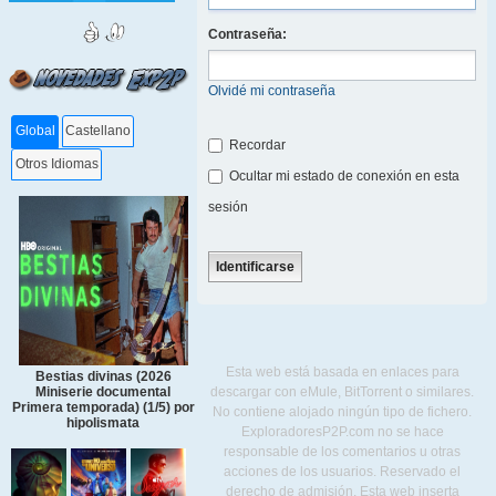
Contraseña:
Olvidé mi contraseña
Global
Castellano
Recordar
Otros Idiomas
Ocultar mi estado de conexión en esta
sesión
Esta web está basada en enlaces para
Bestias divinas (2026
descargar con eMule, BitTorrent o similares.
Miniserie documental
Primera temporada) (1/5) por
No contiene alojado ningún tipo de fichero.
hipolismata
ExploradoresP2P.com no se hace
responsable de los comentarios u otras
acciones de los usuarios. Reservado el
derecho de admisión. Esta web inserta