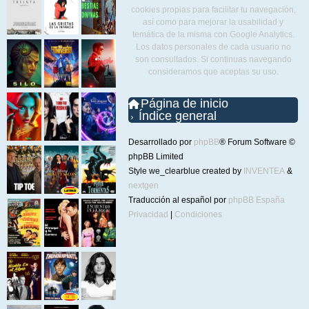
cookies propias para facilitar tu navegación,
así como para mejorar la usabilidad y
temática de la misma con Google Analytics.
Los datos personales de cada usuario no
son consultados. Si continuas navegando
consideramos que aceptas su uso.
Página de inicio
Índice general
Desarrollado por
phpBB
® Forum Software ©
phpBB Limited
Style we_clearblue created by
INVENTEA
&
nextgen
Traducción al español por
phpBB España
Privacidad
|
Condiciones