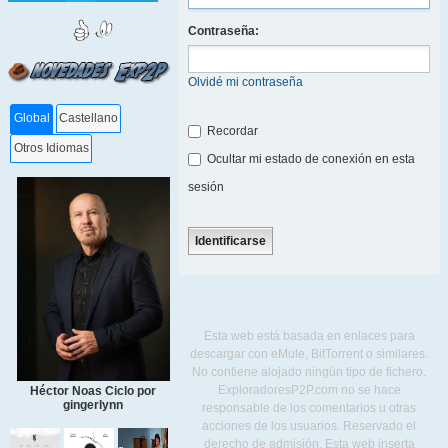
Contraseña:
Olvidé mi contraseña
Global
Castellano
Recordar
Otros Idiomas
Ocultar mi estado de conexión en esta
sesión
Esta web está basada en enlaces para
descargar con eMule, BitTorrent o similares.
No contiene alojado ningún tipo de fichero.
ExploradoresP2P.com no se hace
Héctor Noas Ciclo por
gingerlynn
responsable de los comentarios u otras
acciones de los usuarios. Reservado el
derecho de admisión. Esta web inserta