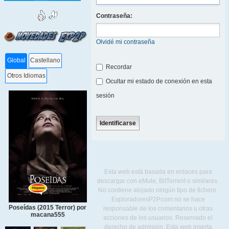
Contraseña:
Olvidé mi contraseña
Global
Castellano
Recordar
Otros Idiomas
Ocultar mi estado de conexión en esta
sesión
Esta web está basada en enlaces para
descargar con eMule, BitTorrent o similares.
No contiene alojado ningún tipo de fichero.
ExploradoresP2P.com no se hace
Poseídas (2015 Terror) por
responsable de los comentarios u otras
macana555
acciones de los usuarios. Reservado el
derecho de admisión. Esta web inserta