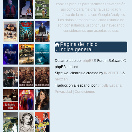
cookies propias para facilitar tu navegación,
así como para mejorar la usabilidad y
temática de la misma con Google Analytics.
Los datos personales de cada usuario no
son consultados. Si continuas navegando
consideramos que aceptas su uso.
Página de inicio
Índice general
Desarrollado por
phpBB
® Forum Software ©
phpBB Limited
Style we_clearblue created by
INVENTEA
&
nextgen
Traducción al español por
phpBB España
Privacidad
|
Condiciones