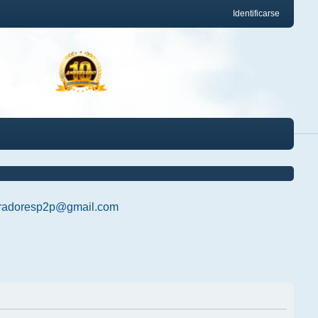
Identificarse
radoresp2p@gmail.com