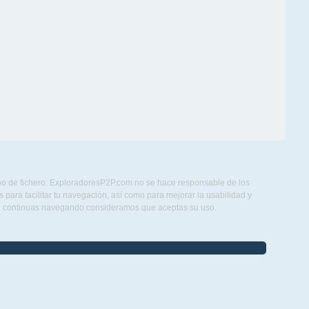
ipo de fichero. ExploradoresP2P.com no se hace responsable de los
para facilitar tu navegación, así como para mejorar la usabilidad y
Si continuas navegando consideramos que aceptas su uso.