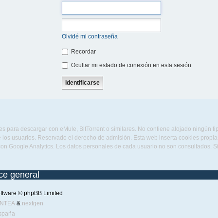
Olvidé mi contraseña
Recordar
Ocultar mi estado de conexión en esta sesión
s para descargar con eMule, BitTorrent o similares. No contiene alojado ningún t
 los usuarios. Reservado el derecho de admisión. Esta web inserta cookies propias 
con Google Analytics. Los datos personales de cada usuario no son consultados. 
ice general
ftware © phpBB Limited
ENTEA
&
nextgen
spaña