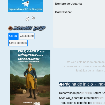
Nombre de Usuario:
Contraseña:
Global
Castellano
Otros Idiomas
Esta web está basada en enlace
comentarios u otras acciones de
temática de la misma 
Página de inicio
Índ
Desarrollado por
phpBB
® Forum So
Style we_clearblue created by
INV
Traducción al español por
phpBB E