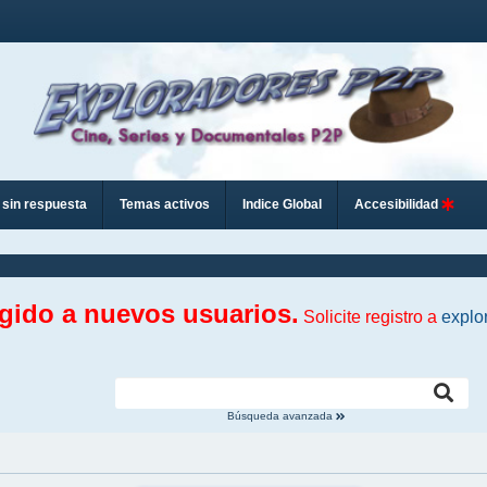
sin respuesta
Temas activos
Indice Global
Accesibilidad
ngido a nuevos usuarios.
Solicite registro a
explo
Búsqueda avanzada