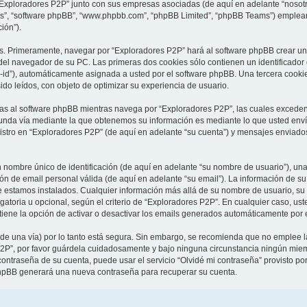
 “Exploradores P2P” junto con sus empresas asociadas (de aquí en adelante “nosotro
sus”, “software phpBB”, “www.phpbb.com”, “phpBB Limited”, “phpBB Teams”) emplean
ión”).
as. Primeramente, navegar por “Exploradores P2P” hará al software phpBB crear un
el navegador de su PC. Las primeras dos cookies sólo contienen un identificador de
-id”), automáticamente asignada a usted por el software phpBB. Una tercera cook
ido leídos, con objeto de optimizar su experiencia de usuario.
 al software phpBB mientras navega por “Exploradores P2P”, las cuales exceden 
unda vía mediante la que obtenemos su información es mediante lo que usted envía
istro en “Exploradores P2P” (de aquí en adelante “su cuenta”) y mensajes enviados
ombre único de identificación (de aquí en adelante “su nombre de usuario”), una
ión de email personal válida (de aquí en adelante “su email”). La información de s
ue estamos instalados. Cualquier información más allá de su nombre de usuario, su
igatoria u opcional, según el criterio de “Exploradores P2P”. En cualquier caso, u
tiene la opción de activar o desactivar los emails generados automáticamente por 
 de una vía) por lo tanto está segura. Sin embargo, se recomienda que no emplee 
2P”, por favor guárdela cuidadosamente y bajo ninguna circunstancia ningún miemb
contraseña de su cuenta, puede usar el servicio “Olvidé mi contraseña” provisto po
 phpBB generará una nueva contraseña para recuperar su cuenta.