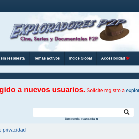
sin respuesta
Temas activos
Indice Global
Accesibilidad
ngido a nuevos usuarios.
Solicite registro a
explo
Búsqueda avanzada
e privacidad