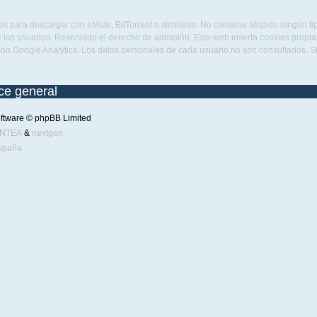
s para descargar con eMule, BitTorrent o similares. No contiene alojado ningún t
 los usuarios. Reservado el derecho de admisión. Esta web inserta cookies propias 
con Google Analytics. Los datos personales de cada usuario no son consultados. 
ice general
ftware © phpBB Limited
ENTEA
&
nextgen
spaña