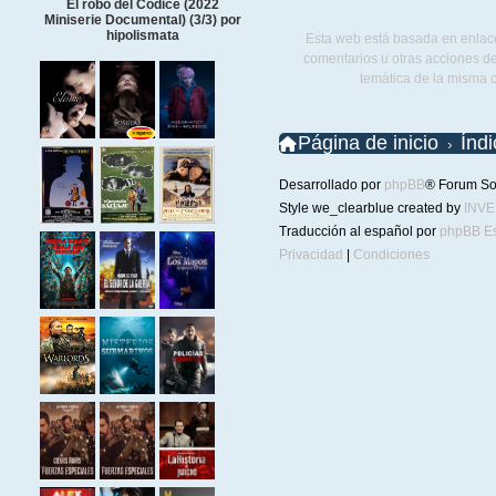
El robo del Códice (2022
Miniserie Documental) (3/3) por
hipolismata
Esta web está basada en enlace
comentarios u otras acciones de
temática de la misma 
Página de inicio
Índ
Desarrollado por
phpBB
® Forum So
Style we_clearblue created by
INV
Traducción al español por
phpBB E
Privacidad
|
Condiciones