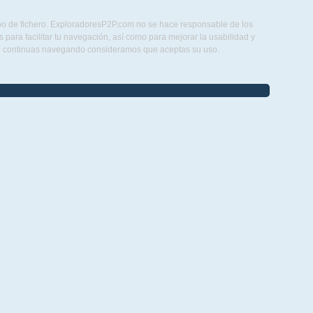
ipo de fichero. ExploradoresP2P.com no se hace responsable de los
para facilitar tu navegación, así como para mejorar la usabilidad y
Si continuas navegando consideramos que aceptas su uso.