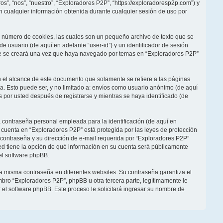
s”, “nos”, “nuestro”, “Exploradores P2P”, “https://exploradoresp2p.com”) y
 cualquier información obtenida durante cualquier sesión de uso por
 número de cookies, las cuales son un pequeño archivo de texto que se
 usuario (de aquí en adelante “user-id”) y un identificador de sesión
ie se creará una vez que haya navegado por temas en “Exploradores P2P”
el alcance de este documento que solamente se refiere a las páginas
. Esto puede ser, y no limitado a: envíos como usuario anónimo (de aquí
 por usted después de registrarse y mientras se haya identificado (de
 contraseña personal empleada para la identificación (de aquí en
u cuenta en “Exploradores P2P” está protegida por las leyes de protección
 contraseña y su dirección de e-mail requerida por “Exploradores P2P”
sted tiene la opción de qué información en su cuenta será públicamente
el software phpBB.
la misma contraseña en diferentes websites. Su contraseña garantiza el
ro “Exploradores P2P”, phpBB u otra tercera parte, legítimamente le
r el software phpBB. Este proceso le solicitará ingresar su nombre de