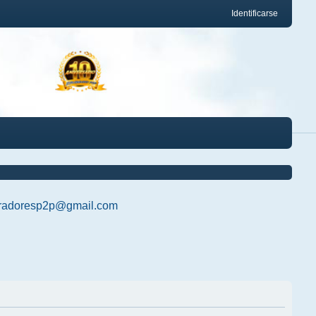
Identificarse
radoresp2p@gmail.com