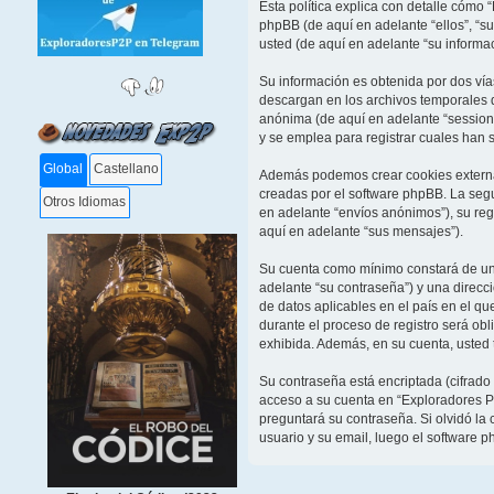
Esta política explica con detalle cómo
phpBB (de aquí en adelante “ellos”, “
usted (de aquí en adelante “su informac
Su información es obtenida por dos ví
descargan en los archivos temporales d
anónima (de aquí en adelante “session
y se emplea para registrar cuales han s
Global
Castellano
Además podemos crear cookies externas
creadas por el software phpBB. La seg
Otros Idiomas
en adelante “envíos anónimos”), su reg
aquí en adelante “sus mensajes”).
Su cuenta como mínimo constará de un n
adelante “su contraseña”) y una direcc
de datos aplicables en el país en el q
durante el proceso de registro será obl
exhibida. Además, en su cuenta, usted 
Su contraseña está encriptada (cifrado
acceso a su cuenta en “Exploradores P
preguntará su contraseña. Si olvidó la 
usuario y su email, luego el software