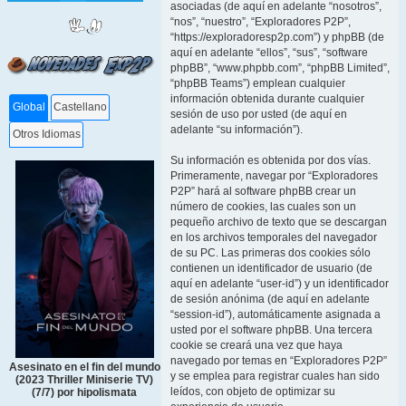
asociadas (de aquí en adelante “nosotros”,
“nos”, “nuestro”, “Exploradores P2P”,
“https://exploradoresp2p.com”) y phpBB (de
aquí en adelante “ellos”, “sus”, “software
phpBB”, “www.phpbb.com”, “phpBB Limited”,
“phpBB Teams”) emplean cualquier
información obtenida durante cualquier
Global
Castellano
sesión de uso por usted (de aquí en
adelante “su información”).
Otros Idiomas
Su información es obtenida por dos vías.
Primeramente, navegar por “Exploradores
P2P” hará al software phpBB crear un
número de cookies, las cuales son un
pequeño archivo de texto que se descargan
en los archivos temporales del navegador
de su PC. Las primeras dos cookies sólo
contienen un identificador de usuario (de
aquí en adelante “user-id”) y un identificador
de sesión anónima (de aquí en adelante
“session-id”), automáticamente asignada a
usted por el software phpBB. Una tercera
cookie se creará una vez que haya
navegado por temas en “Exploradores P2P”
Asesinato en el fin del mundo
y se emplea para registrar cuales han sido
(2023 Thriller Miniserie TV)
leídos, con objeto de optimizar su
(7/7) por hipolismata