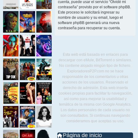
cuenta, puede usar el servicio “Olvidé mi
contraseña” provisto por el software phpBB.
Este proceso le solicitará ingresar su
nombre de usuario y su email, luego el
software phpBB generará una nueva
contraseña para recuperar su cuenta.
Esta web está basada en enlaces para
descargar con eMule, BitTorrent o similares.
No contiene alojado ningún tipo de fichero.
ExploradoresP2P.com no se hace
responsable de los comentarios u otras
acciones de los usuarios. Reservado el
derecho de admisión. Esta web inserta
cookies propias para facilitar tu navegación,
así como para mejorar la usabilidad y
temática de la misma con Google Analytics.
Los datos personales de cada usuario no
son consultados. Si continuas navegando
consideramos que aceptas su uso.
Página de inicio