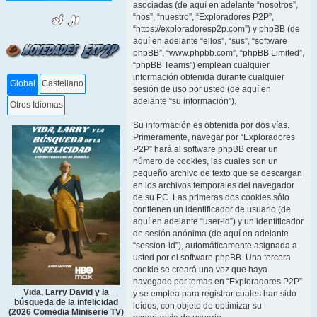
asociadas (de aquí en adelante “nosotros”,
“nos”, “nuestro”, “Exploradores P2P”,
“https://exploradoresp2p.com”) y phpBB (de
aquí en adelante “ellos”, “sus”, “software
phpBB”, “www.phpbb.com”, “phpBB Limited”,
“phpBB Teams”) emplean cualquier
información obtenida durante cualquier
Global
Castellano
sesión de uso por usted (de aquí en
adelante “su información”).
Otros Idiomas
Su información es obtenida por dos vías.
Primeramente, navegar por “Exploradores
P2P” hará al software phpBB crear un
número de cookies, las cuales son un
pequeño archivo de texto que se descargan
en los archivos temporales del navegador
de su PC. Las primeras dos cookies sólo
contienen un identificador de usuario (de
aquí en adelante “user-id”) y un identificador
de sesión anónima (de aquí en adelante
“session-id”), automáticamente asignada a
usted por el software phpBB. Una tercera
cookie se creará una vez que haya
navegado por temas en “Exploradores P2P”
Vida, Larry David y la
y se emplea para registrar cuales han sido
búsqueda de la infelicidad
leídos, con objeto de optimizar su
(2026 Comedia Miniserie TV)