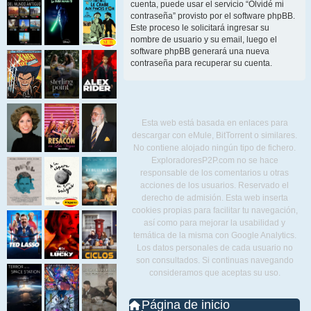
cuenta, puede usar el servicio “Olvidé mi
contraseña” provisto por el software phpBB.
Este proceso le solicitará ingresar su
nombre de usuario y su email, luego el
software phpBB generará una nueva
contraseña para recuperar su cuenta.
Esta web está basada en enlaces para
descargar con eMule, BitTorrent o similares.
No contiene alojado ningún tipo de fichero.
ExploradoresP2P.com no se hace
responsable de los comentarios u otras
acciones de los usuarios. Reservado el
derecho de admisión. Esta web inserta
cookies propias para facilitar tu navegación,
así como para mejorar la usabilidad y
temática de la misma con Google Analytics.
Los datos personales de cada usuario no
son consultados. Si continuas navegando
consideramos que aceptas su uso.
Página de inicio