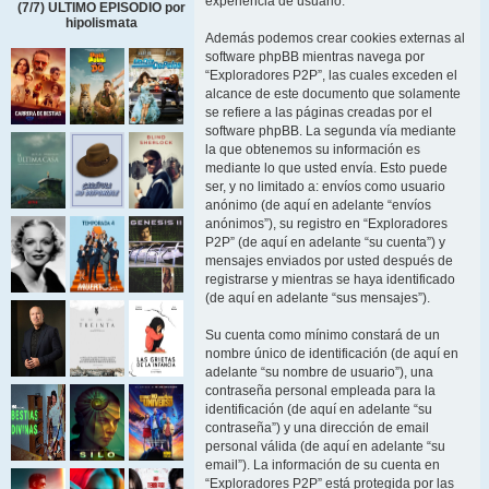
experiencia de usuario.
(7/7) ULTIMO EPISODIO por
hipolismata
Además podemos crear cookies externas al
software phpBB mientras navega por
“Exploradores P2P”, las cuales exceden el
alcance de este documento que solamente
se refiere a las páginas creadas por el
software phpBB. La segunda vía mediante
la que obtenemos su información es
mediante lo que usted envía. Esto puede
ser, y no limitado a: envíos como usuario
anónimo (de aquí en adelante “envíos
anónimos”), su registro en “Exploradores
P2P” (de aquí en adelante “su cuenta”) y
mensajes enviados por usted después de
registrarse y mientras se haya identificado
(de aquí en adelante “sus mensajes”).
Su cuenta como mínimo constará de un
nombre único de identificación (de aquí en
adelante “su nombre de usuario”), una
contraseña personal empleada para la
identificación (de aquí en adelante “su
contraseña”) y una dirección de email
personal válida (de aquí en adelante “su
email”). La información de su cuenta en
“Exploradores P2P” está protegida por las