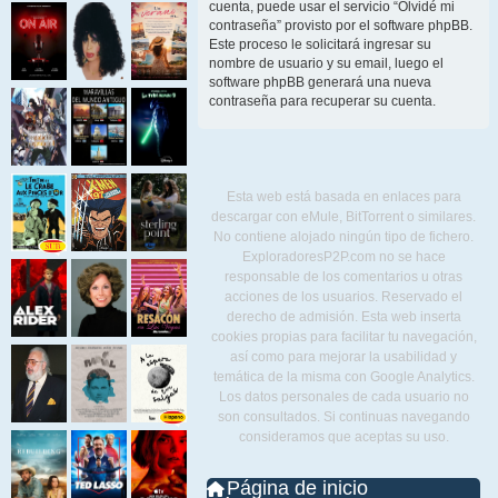
cuenta, puede usar el servicio “Olvidé mi
contraseña” provisto por el software phpBB.
Este proceso le solicitará ingresar su
nombre de usuario y su email, luego el
software phpBB generará una nueva
contraseña para recuperar su cuenta.
Esta web está basada en enlaces para
descargar con eMule, BitTorrent o similares.
No contiene alojado ningún tipo de fichero.
ExploradoresP2P.com no se hace
responsable de los comentarios u otras
acciones de los usuarios. Reservado el
derecho de admisión. Esta web inserta
cookies propias para facilitar tu navegación,
así como para mejorar la usabilidad y
temática de la misma con Google Analytics.
Los datos personales de cada usuario no
son consultados. Si continuas navegando
consideramos que aceptas su uso.
Página de inicio