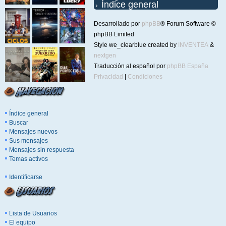
Índice general
Desarrollado por
phpBB
® Forum Software ©
phpBB Limited
Style we_clearblue created by
INVENTEA
&
nextgen
Traducción al español por
phpBB España
Privacidad
|
Condiciones
Índice general
Buscar
Mensajes nuevos
Sus mensajes
Mensajes sin respuesta
Temas activos
Identificarse
Lista de Usuarios
El equipo