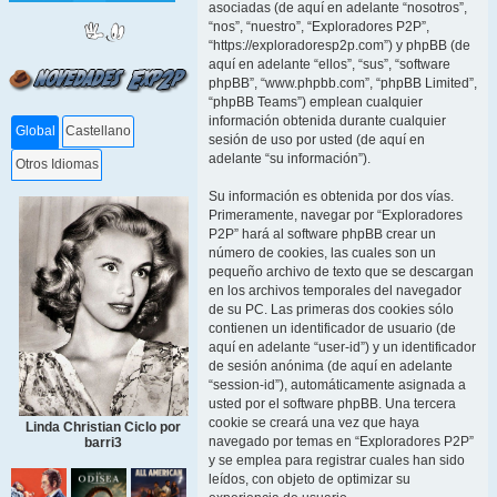
asociadas (de aquí en adelante “nosotros”,
“nos”, “nuestro”, “Exploradores P2P”,
“https://exploradoresp2p.com”) y phpBB (de
aquí en adelante “ellos”, “sus”, “software
phpBB”, “www.phpbb.com”, “phpBB Limited”,
“phpBB Teams”) emplean cualquier
información obtenida durante cualquier
Global
Castellano
sesión de uso por usted (de aquí en
adelante “su información”).
Otros Idiomas
Su información es obtenida por dos vías.
Primeramente, navegar por “Exploradores
P2P” hará al software phpBB crear un
número de cookies, las cuales son un
pequeño archivo de texto que se descargan
en los archivos temporales del navegador
de su PC. Las primeras dos cookies sólo
contienen un identificador de usuario (de
aquí en adelante “user-id”) y un identificador
de sesión anónima (de aquí en adelante
“session-id”), automáticamente asignada a
usted por el software phpBB. Una tercera
cookie se creará una vez que haya
Linda Christian Ciclo por
navegado por temas en “Exploradores P2P”
barri3
y se emplea para registrar cuales han sido
leídos, con objeto de optimizar su