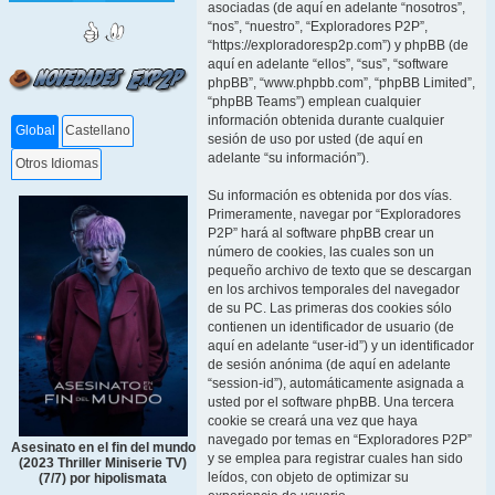
asociadas (de aquí en adelante “nosotros”,
“nos”, “nuestro”, “Exploradores P2P”,
“https://exploradoresp2p.com”) y phpBB (de
aquí en adelante “ellos”, “sus”, “software
phpBB”, “www.phpbb.com”, “phpBB Limited”,
“phpBB Teams”) emplean cualquier
información obtenida durante cualquier
Global
Castellano
sesión de uso por usted (de aquí en
adelante “su información”).
Otros Idiomas
Su información es obtenida por dos vías.
Primeramente, navegar por “Exploradores
P2P” hará al software phpBB crear un
número de cookies, las cuales son un
pequeño archivo de texto que se descargan
en los archivos temporales del navegador
de su PC. Las primeras dos cookies sólo
contienen un identificador de usuario (de
aquí en adelante “user-id”) y un identificador
de sesión anónima (de aquí en adelante
“session-id”), automáticamente asignada a
usted por el software phpBB. Una tercera
cookie se creará una vez que haya
navegado por temas en “Exploradores P2P”
Asesinato en el fin del mundo
y se emplea para registrar cuales han sido
(2023 Thriller Miniserie TV)
leídos, con objeto de optimizar su
(7/7) por hipolismata