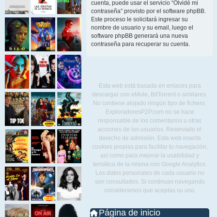
cuenta, puede usar el servicio “Olvidé mi
contraseña” provisto por el software phpBB.
Este proceso le solicitará ingresar su
nombre de usuario y su email, luego el
software phpBB generará una nueva
contraseña para recuperar su cuenta.
Esta web está basada en enlaces para
descargar con eMule, BitTorrent o similares.
No contiene alojado ningún tipo de fichero.
ExploradoresP2P.com no se hace
responsable de los comentarios u otras
acciones de los usuarios. Reservado el
derecho de admisión. Esta web inserta
cookies propias para facilitar tu navegación,
así como para mejorar la usabilidad y
temática de la misma con Google Analytics.
Los datos personales de cada usuario no
son consultados. Si continuas navegando
consideramos que aceptas su uso.
Página de inicio