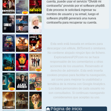
cuenta, puede usar el servicio “Olvidé mi
contraseña” provisto por el software phpBB.
Este proceso le solicitará ingresar su
nombre de usuario y su email, luego el
software phpBB generará una nueva
contraseña para recuperar su cuenta.
Esta web está basada en enlaces para
descargar con eMule, BitTorrent o similares.
No contiene alojado ningún tipo de fichero.
ExploradoresP2P.com no se hace
responsable de los comentarios u otras
acciones de los usuarios. Reservado el
derecho de admisión. Esta web inserta
cookies propias para facilitar tu navegación,
así como para mejorar la usabilidad y
temática de la misma con Google Analytics.
Los datos personales de cada usuario no
son consultados. Si continuas navegando
consideramos que aceptas su uso.
Página de inicio