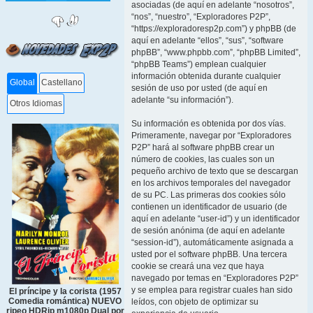
asociadas (de aquí en adelante “nosotros”,
“nos”, “nuestro”, “Exploradores P2P”,
“https://exploradoresp2p.com”) y phpBB (de
aquí en adelante “ellos”, “sus”, “software
phpBB”, “www.phpbb.com”, “phpBB Limited”,
“phpBB Teams”) emplean cualquier
información obtenida durante cualquier
Global
Castellano
sesión de uso por usted (de aquí en
adelante “su información”).
Otros Idiomas
Su información es obtenida por dos vías.
Primeramente, navegar por “Exploradores
P2P” hará al software phpBB crear un
número de cookies, las cuales son un
pequeño archivo de texto que se descargan
en los archivos temporales del navegador
de su PC. Las primeras dos cookies sólo
contienen un identificador de usuario (de
aquí en adelante “user-id”) y un identificador
de sesión anónima (de aquí en adelante
“session-id”), automáticamente asignada a
usted por el software phpBB. Una tercera
cookie se creará una vez que haya
navegado por temas en “Exploradores P2P”
y se emplea para registrar cuales han sido
El príncipe y la corista (1957
Comedia romántica) NUEVO
leídos, con objeto de optimizar su
ripeo HDRip m1080p Dual por