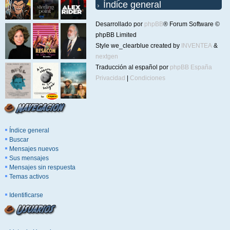
Índice general
Desarrollado por
phpBB
® Forum Software ©
phpBB Limited
Style we_clearblue created by
INVENTEA
&
nextgen
Traducción al español por
phpBB España
Privacidad
|
Condiciones
Índice general
Buscar
Mensajes nuevos
Sus mensajes
Mensajes sin respuesta
Temas activos
Identificarse