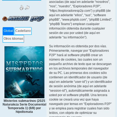
asociadas (de aquí en adelante “nosotros”,
“nos”, “nuestro”, “Exploradores P2P”,
“https://exploradoresp2p.com”) y phpBB (de
aquí en adelante “ellos”, “sus”, “software
phpBB”, “www.phpbb.com”, “phpBB Limited”,
“phpBB Teams”) emplean cualquier
información obtenida durante cualquier
Global
Castellano
sesión de uso por usted (de aquí en
adelante “su información”).
Otros Idiomas
Su información es obtenida por dos vías.
Primeramente, navegar por “Exploradores
P2P” hará al software phpBB crear un
número de cookies, las cuales son un
pequeño archivo de texto que se descargan
en los archivos temporales del navegador
de su PC. Las primeras dos cookies sólo
contienen un identificador de usuario (de
aquí en adelante “user-id”) y un identificador
de sesión anónima (de aquí en adelante
“session-id”), automáticamente asignada a
usted por el software phpBB. Una tercera
cookie se creará una vez que haya
Misterios submarinos (2025
navegado por temas en “Exploradores P2P”
Naturaleza Serie Documental
Temporada 1) (8/8) por
y se emplea para registrar cuales han sido
hipolismata
leídos, con objeto de optimizar su