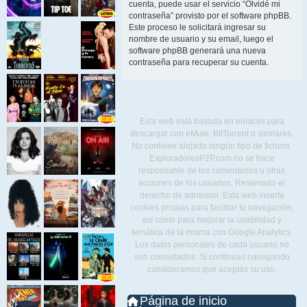
cuenta, puede usar el servicio “Olvidé mi
contraseña” provisto por el software phpBB.
Este proceso le solicitará ingresar su
nombre de usuario y su email, luego el
software phpBB generará una nueva
contraseña para recuperar su cuenta.
Esta web está basada en enlaces para
descargar con eMule, BitTorrent o similares.
No contiene alojado ningún tipo de fichero.
ExploradoresP2P.com no se hace
responsable de los comentarios u otras
acciones de los usuarios. Reservado el
derecho de admisión. Esta web inserta
cookies propias para facilitar tu navegación,
así como para mejorar la usabilidad y
temática de la misma con Google Analytics.
Los datos personales de cada usuario no
son consultados. Si continuas navegando
consideramos que aceptas su uso.
Página de inicio