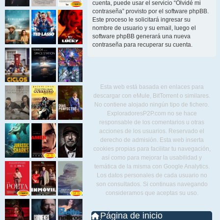
cuenta, puede usar el servicio “Olvidé mi
contraseña” provisto por el software phpBB.
Este proceso le solicitará ingresar su
nombre de usuario y su email, luego el
software phpBB generará una nueva
contraseña para recuperar su cuenta.
Esta web está basada en enlaces para
descargar con eMule, BitTorrent o similares.
No contiene alojado ningún tipo de fichero.
ExploradoresP2P.com no se hace
responsable de los comentarios u otras
acciones de los usuarios. Reservado el
derecho de admisión. Esta web inserta
cookies propias para facilitar tu navegación,
así como para mejorar la usabilidad y
temática de la misma con Google Analytics.
Los datos personales de cada usuario no
son consultados. Si continuas navegando
consideramos que aceptas su uso.
Página de inicio