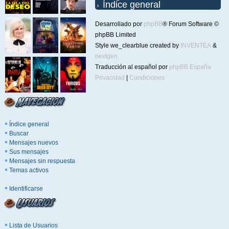
Índice general
Desarrollado por
phpBB
® Forum Software ©
phpBB Limited
Style we_clearblue created by
INVENTEA
&
nextgen
Traducción al español por
phpBB España
Privacidad
|
Condiciones
Índice general
Buscar
Mensajes nuevos
Sus mensajes
Mensajes sin respuesta
Temas activos
Identificarse
Lista de Usuarios