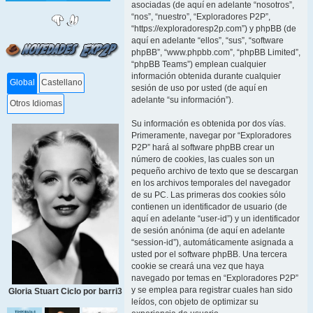
asociadas (de aquí en adelante “nosotros”,
“nos”, “nuestro”, “Exploradores P2P”,
“https://exploradoresp2p.com”) y phpBB (de
aquí en adelante “ellos”, “sus”, “software
phpBB”, “www.phpbb.com”, “phpBB Limited”,
“phpBB Teams”) emplean cualquier
información obtenida durante cualquier
Global
Castellano
sesión de uso por usted (de aquí en
adelante “su información”).
Otros Idiomas
Su información es obtenida por dos vías.
Primeramente, navegar por “Exploradores
P2P” hará al software phpBB crear un
número de cookies, las cuales son un
pequeño archivo de texto que se descargan
en los archivos temporales del navegador
de su PC. Las primeras dos cookies sólo
contienen un identificador de usuario (de
aquí en adelante “user-id”) y un identificador
de sesión anónima (de aquí en adelante
“session-id”), automáticamente asignada a
usted por el software phpBB. Una tercera
cookie se creará una vez que haya
navegado por temas en “Exploradores P2P”
y se emplea para registrar cuales han sido
Gloria Stuart Ciclo por barri3
leídos, con objeto de optimizar su