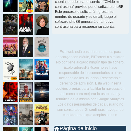
cuenta, puede usar el servicio “Olvidé mi
contraseña” provisto por el software phpBB.
Este proceso le solicitará ingresar su
nombre de usuario y su email, luego el
software phpBB generará una nueva
contraseña para recuperar su cuenta.
Esta web está basada en enlaces para
descargar con eMule, BitTorrent o similares.
No contiene alojado ningún tipo de fichero.
ExploradoresP2P.com no se hace
responsable de los comentarios u otras
acciones de los usuarios. Reservado el
derecho de admisión. Esta web inserta
cookies propias para facilitar tu navegación,
así como para mejorar la usabilidad y
temática de la misma con Google Analytics.
Los datos personales de cada usuario no
son consultados. Si continuas navegando
consideramos que aceptas su uso.
Página de inicio