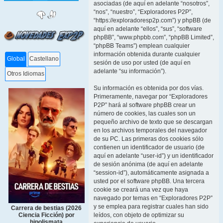
asociadas (de aquí en adelante “nosotros”,
“nos”, “nuestro”, “Exploradores P2P”,
“https://exploradoresp2p.com”) y phpBB (de
aquí en adelante “ellos”, “sus”, “software
phpBB”, “www.phpbb.com”, “phpBB Limited”,
“phpBB Teams”) emplean cualquier
información obtenida durante cualquier
Global
Castellano
sesión de uso por usted (de aquí en
adelante “su información”).
Otros Idiomas
Su información es obtenida por dos vías.
Primeramente, navegar por “Exploradores
P2P” hará al software phpBB crear un
número de cookies, las cuales son un
pequeño archivo de texto que se descargan
en los archivos temporales del navegador
de su PC. Las primeras dos cookies sólo
contienen un identificador de usuario (de
aquí en adelante “user-id”) y un identificador
de sesión anónima (de aquí en adelante
“session-id”), automáticamente asignada a
usted por el software phpBB. Una tercera
cookie se creará una vez que haya
navegado por temas en “Exploradores P2P”
y se emplea para registrar cuales han sido
Carrera de bestias (2026
leídos, con objeto de optimizar su
Ciencia Ficción) por
hipolismata