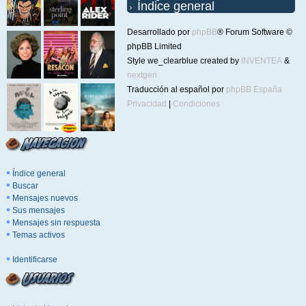
Índice general
Desarrollado por
phpBB
® Forum Software ©
phpBB Limited
Style we_clearblue created by
INVENTEA
&
nextgen
Traducción al español por
phpBB España
Privacidad
|
Condiciones
Índice general
Buscar
Mensajes nuevos
Sus mensajes
Mensajes sin respuesta
Temas activos
Identificarse