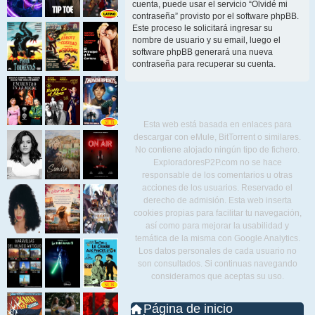
cuenta, puede usar el servicio “Olvidé mi
contraseña” provisto por el software phpBB.
Este proceso le solicitará ingresar su
nombre de usuario y su email, luego el
software phpBB generará una nueva
contraseña para recuperar su cuenta.
Esta web está basada en enlaces para
descargar con eMule, BitTorrent o similares.
No contiene alojado ningún tipo de fichero.
ExploradoresP2P.com no se hace
responsable de los comentarios u otras
acciones de los usuarios. Reservado el
derecho de admisión. Esta web inserta
cookies propias para facilitar tu navegación,
así como para mejorar la usabilidad y
temática de la misma con Google Analytics.
Los datos personales de cada usuario no
son consultados. Si continuas navegando
consideramos que aceptas su uso.
Página de inicio