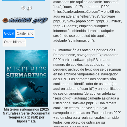
asociadas (de aquí en adelante “nosotros”,
“nos”, “nuestro”, “Exploradores P2P”,
“https://exploradoresp2p.com”) y phpBB (de
aquí en adelante “ellos”, “sus”, “software
phpBB”, “www.phpbb.com”, “phpBB Limited”,
“phpBB Teams”) emplean cualquier
información obtenida durante cualquier
Global
Castellano
sesión de uso por usted (de aquí en
adelante “su información”).
Otros Idiomas
Su información es obtenida por dos vías.
Primeramente, navegar por “Exploradores
P2P” hará al software phpBB crear un
número de cookies, las cuales son un
pequeño archivo de texto que se descargan
en los archivos temporales del navegador
de su PC. Las primeras dos cookies sólo
contienen un identificador de usuario (de
aquí en adelante “user-id”) y un identificador
de sesión anónima (de aquí en adelante
“session-id”), automáticamente asignada a
usted por el software phpBB. Una tercera
cookie se creará una vez que haya
Misterios submarinos (2025
navegado por temas en “Exploradores P2P”
Naturaleza Serie Documental
Temporada 1) (8/8) por
y se emplea para registrar cuales han sido
hipolismata
leídos, con objeto de optimizar su