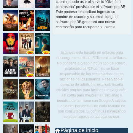
cuenta, puede usar el servicio “Olvidé mi
contraseña” provisto por el software phpBB.
Este proceso le solicitará ingresar su
nombre de usuario y su email, luego el
software phpBB generará una nueva
contraseña para recuperar su cuenta.
Esta web está basada en enlaces para
descargar con eMule, BitTorrent o similares.
No contiene alojado ningún tipo de fichero.
ExploradoresP2P.com no se hace
responsable de los comentarios u otras
acciones de los usuarios. Reservado el
derecho de admisión. Esta web inserta
cookies propias para facilitar tu navegación,
así como para mejorar la usabilidad y
temática de la misma con Google Analytics.
Los datos personales de cada usuario no
son consultados. Si continuas navegando
consideramos que aceptas su uso.
Página de inicio