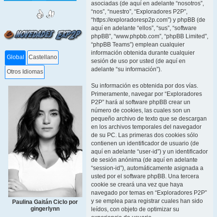
asociadas (de aquí en adelante “nosotros”,
“nos”, “nuestro”, “Exploradores P2P”,
“https://exploradoresp2p.com”) y phpBB (de
aquí en adelante “ellos”, “sus”, “software
phpBB”, “www.phpbb.com”, “phpBB Limited”,
“phpBB Teams”) emplean cualquier
información obtenida durante cualquier
Global
Castellano
sesión de uso por usted (de aquí en
adelante “su información”).
Otros Idiomas
Su información es obtenida por dos vías.
Primeramente, navegar por “Exploradores
P2P” hará al software phpBB crear un
número de cookies, las cuales son un
pequeño archivo de texto que se descargan
en los archivos temporales del navegador
de su PC. Las primeras dos cookies sólo
contienen un identificador de usuario (de
aquí en adelante “user-id”) y un identificador
de sesión anónima (de aquí en adelante
“session-id”), automáticamente asignada a
usted por el software phpBB. Una tercera
cookie se creará una vez que haya
navegado por temas en “Exploradores P2P”
y se emplea para registrar cuales han sido
Paulina Gaitán Ciclo por
gingerlynn
leídos, con objeto de optimizar su