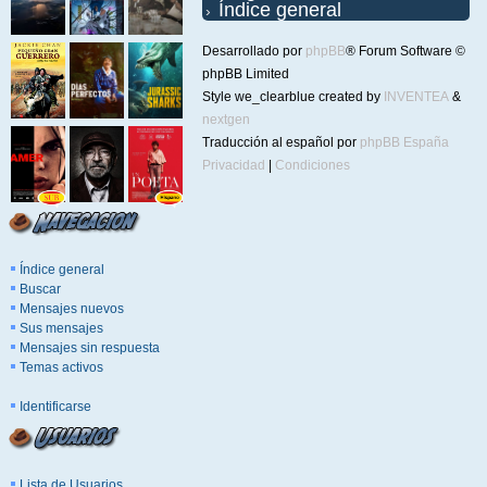
Índice general
Desarrollado por
phpBB
® Forum Software ©
phpBB Limited
Style we_clearblue created by
INVENTEA
&
nextgen
Traducción al español por
phpBB España
Privacidad
|
Condiciones
Índice general
Buscar
Mensajes nuevos
Sus mensajes
Mensajes sin respuesta
Temas activos
Identificarse
Lista de Usuarios