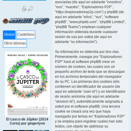
asociadas (de aquí en adelante “nosotros”,
“nos”, “nuestro”, “Exploradores P2P”,
“https://exploradoresp2p.com”) y phpBB (de
aquí en adelante “ellos”, “sus”, “software
phpBB”, “www.phpbb.com”, “phpBB Limited”,
“phpBB Teams”) emplean cualquier
información obtenida durante cualquier
Global
Castellano
sesión de uso por usted (de aquí en
adelante “su información”).
Otros Idiomas
Su información es obtenida por dos vías.
Primeramente, navegar por “Exploradores
P2P” hará al software phpBB crear un
número de cookies, las cuales son un
pequeño archivo de texto que se descargan
en los archivos temporales del navegador
de su PC. Las primeras dos cookies sólo
contienen un identificador de usuario (de
aquí en adelante “user-id”) y un identificador
de sesión anónima (de aquí en adelante
“session-id”), automáticamente asignada a
usted por el software phpBB. Una tercera
cookie se creará una vez que haya
navegado por temas en “Exploradores P2P”
El casco de Júpiter (2014
y se emplea para registrar cuales han sido
Corto) por gingerlynn
leídos, con objeto de optimizar su