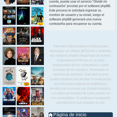
cuenta, puede usar el servicio “Olvidé mi
contraseña” provisto por el software phpBB.
Este proceso le solicitará ingresar su
nombre de usuario y su email, luego el
software phpBB generará una nueva
contraseña para recuperar su cuenta.
Esta web está basada en enlaces para
descargar con eMule, BitTorrent o similares.
No contiene alojado ningún tipo de fichero.
ExploradoresP2P.com no se hace
responsable de los comentarios u otras
acciones de los usuarios. Reservado el
derecho de admisión. Esta web inserta
cookies propias para facilitar tu navegación,
así como para mejorar la usabilidad y
temática de la misma con Google Analytics.
Los datos personales de cada usuario no
son consultados. Si continuas navegando
consideramos que aceptas su uso.
Página de inicio