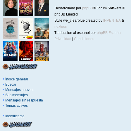
Desarrollado por
phpBB
® Forum Software ©
phpBB Limited
Style we_clearblue created by
INVENTEA
&
nextgen
Traducción al español por
phpBB España
Privacidad
|
Condiciones
Índice general
Buscar
Mensajes nuevos
Sus mensajes
Mensajes sin respuesta
Temas activos
Identificarse