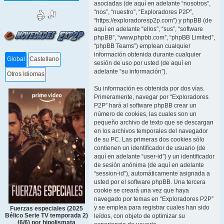
asociadas (de aquí en adelante “nosotros”,
“nos”, “nuestro”, “Exploradores P2P”,
“https://exploradoresp2p.com”) y phpBB (de
aquí en adelante “ellos”, “sus”, “software
phpBB”, “www.phpbb.com”, “phpBB Limited”,
“phpBB Teams”) emplean cualquier
información obtenida durante cualquier
Global
Castellano
sesión de uso por usted (de aquí en
adelante “su información”).
Otros Idiomas
Su información es obtenida por dos vías.
Primeramente, navegar por “Exploradores
P2P” hará al software phpBB crear un
número de cookies, las cuales son un
pequeño archivo de texto que se descargan
en los archivos temporales del navegador
de su PC. Las primeras dos cookies sólo
contienen un identificador de usuario (de
aquí en adelante “user-id”) y un identificador
de sesión anónima (de aquí en adelante
“session-id”), automáticamente asignada a
usted por el software phpBB. Una tercera
cookie se creará una vez que haya
navegado por temas en “Exploradores P2P”
y se emplea para registrar cuales han sido
Fuerzas especiales (2025
Bélico Serie TV temporada 2)
leídos, con objeto de optimizar su
(6/6) por hipolismata