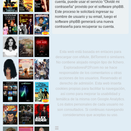
cuenta, puede usar el servicio “Olvidé mi
contraseña” provisto por el software phpBB.
Este proceso le solicitará ingresar su
nombre de usuario y su email, luego el
software phpBB generará una nueva
contraseña para recuperar su cuenta.
Esta web está basada en enlaces para
descargar con eMule, BitTorrent o similares.
No contiene alojado ningún tipo de fichero.
ExploradoresP2P.com no se hace
responsable de los comentarios u otras
acciones de los usuarios. Reservado el
derecho de admisión. Esta web inserta
cookies propias para facilitar tu navegación,
así como para mejorar la usabilidad y
temática de la misma con Google Analytics.
Los datos personales de cada usuario no
son consultados. Si continuas navegando
consideramos que aceptas su uso.