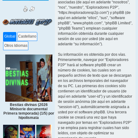
asociadas (de aquí en adelante “nosotros”,
“nos”, “nuestro”, “Exploradores P2P”,
“https://exploradoresp2p.com”) y phpBB (de
aquí en adelante “ellos”, “sus”, “software
phpBB”, “www.phpbb.com”, “phpBB Limited”,
“phpBB Teams”) emplean cualquier
información obtenida durante cualquier
Global
Castellano
sesión de uso por usted (de aquí en
adelante “su información”).
Otros Idiomas
Su información es obtenida por dos vías.
Primeramente, navegar por “Exploradores
P2P” hará al software phpBB crear un
número de cookies, las cuales son un
pequeño archivo de texto que se descargan
en los archivos temporales del navegador
de su PC. Las primeras dos cookies sólo
contienen un identificador de usuario (de
aquí en adelante “user-id”) y un identificador
de sesión anónima (de aquí en adelante
Bestias divinas (2026
“session-id”), automáticamente asignada a
Miniserie documental
usted por el software phpBB. Una tercera
Primera temporada) (1/5) por
cookie se creará una vez que haya
hipolismata
navegado por temas en “Exploradores P2P”
y se emplea para registrar cuales han sido
leídos, con objeto de optimizar su