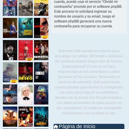
cuenta, puede usar el servicio “Olvidé mi
contraseña” provisto por el software phpBB.
Este proceso le solicitará ingresar su
nombre de usuario y su email, luego el
software phpBB generará una nueva
contraseña para recuperar su cuenta.
Esta web está basada en enlaces para
descargar con eMule, BitTorrent o similares.
No contiene alojado ningún tipo de fichero.
ExploradoresP2P.com no se hace
responsable de los comentarios u otras
acciones de los usuarios. Reservado el
derecho de admisión. Esta web inserta
cookies propias para facilitar tu navegación,
así como para mejorar la usabilidad y
temática de la misma con Google Analytics.
Los datos personales de cada usuario no
son consultados. Si continuas navegando
consideramos que aceptas su uso.
Página de inicio