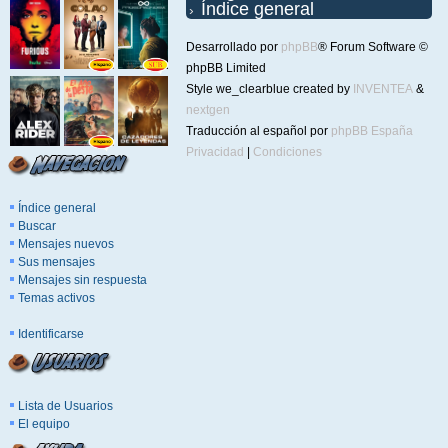
Índice general
Desarrollado por
phpBB
® Forum Software ©
phpBB Limited
Style we_clearblue created by
INVENTEA
&
nextgen
Traducción al español por
phpBB España
Privacidad
|
Condiciones
Índice general
Buscar
Mensajes nuevos
Sus mensajes
Mensajes sin respuesta
Temas activos
Identificarse
Lista de Usuarios
El equipo