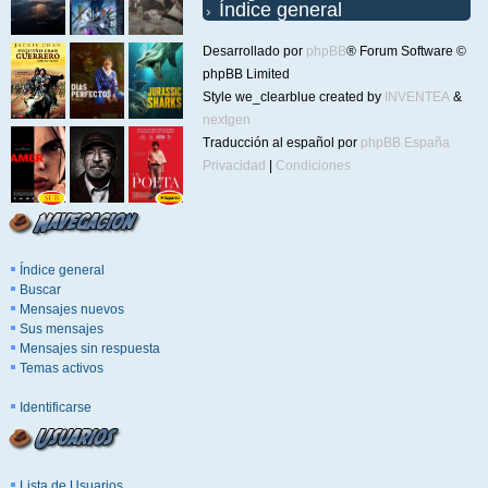
Índice general
Desarrollado por
phpBB
® Forum Software ©
phpBB Limited
Style we_clearblue created by
INVENTEA
&
nextgen
Traducción al español por
phpBB España
Privacidad
|
Condiciones
Índice general
Buscar
Mensajes nuevos
Sus mensajes
Mensajes sin respuesta
Temas activos
Identificarse
Lista de Usuarios