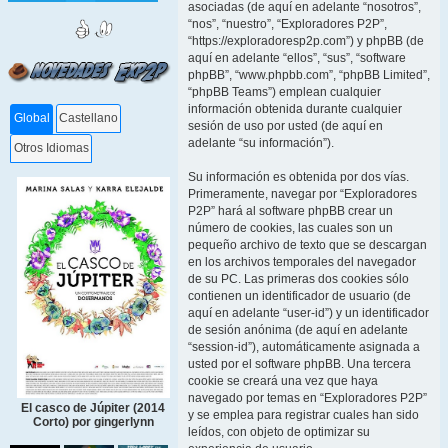
asociadas (de aquí en adelante “nosotros”,
“nos”, “nuestro”, “Exploradores P2P”,
“https://exploradoresp2p.com”) y phpBB (de
aquí en adelante “ellos”, “sus”, “software
phpBB”, “www.phpbb.com”, “phpBB Limited”,
“phpBB Teams”) emplean cualquier
información obtenida durante cualquier
Global
Castellano
sesión de uso por usted (de aquí en
adelante “su información”).
Otros Idiomas
Su información es obtenida por dos vías.
Primeramente, navegar por “Exploradores
P2P” hará al software phpBB crear un
número de cookies, las cuales son un
pequeño archivo de texto que se descargan
en los archivos temporales del navegador
de su PC. Las primeras dos cookies sólo
contienen un identificador de usuario (de
aquí en adelante “user-id”) y un identificador
de sesión anónima (de aquí en adelante
“session-id”), automáticamente asignada a
usted por el software phpBB. Una tercera
cookie se creará una vez que haya
navegado por temas en “Exploradores P2P”
El casco de Júpiter (2014
y se emplea para registrar cuales han sido
Corto) por gingerlynn
leídos, con objeto de optimizar su