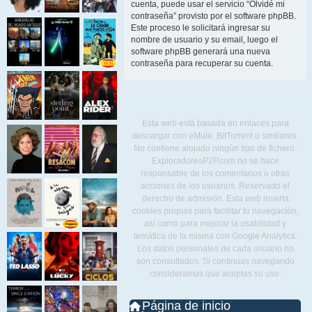
cuenta, puede usar el servicio “Olvidé mi
contraseña” provisto por el software phpBB.
Este proceso le solicitará ingresar su
nombre de usuario y su email, luego el
software phpBB generará una nueva
contraseña para recuperar su cuenta.
Esta web está basada en enlaces para
descargar con eMule, BitTorrent o similares.
No contiene alojado ningún tipo de fichero.
ExploradoresP2P.com no se hace
responsable de los comentarios u otras
acciones de los usuarios. Reservado el
derecho de admisión. Esta web inserta
cookies propias para facilitar tu navegación,
así como para mejorar la usabilidad y
temática de la misma con Google Analytics.
Los datos personales de cada usuario no
son consultados. Si continuas navegando
consideramos que aceptas su uso.
Página de inicio