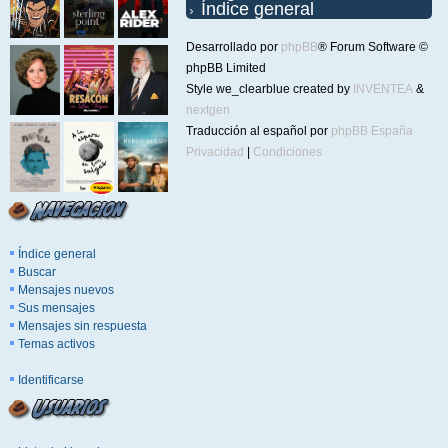
Índice general
Desarrollado por
phpBB
® Forum Software ©
phpBB Limited
Style we_clearblue created by
INVENTEA
&
nextgen
Traducción al español por
phpBB España
Privacidad
|
Condiciones
Índice general
Buscar
Mensajes nuevos
Sus mensajes
Mensajes sin respuesta
Temas activos
Identificarse