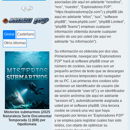
asociadas (de aquí en adelante “nosotros”,
“nos”, “nuestro”, “Exploradores P2P”,
“https://exploradoresp2p.com”) y phpBB (de
aquí en adelante “ellos”, “sus”, “software
phpBB”, “www.phpbb.com”, “phpBB Limited”,
“phpBB Teams”) emplean cualquier
información obtenida durante cualquier
Global
Castellano
sesión de uso por usted (de aquí en
adelante “su información”).
Otros Idiomas
Su información es obtenida por dos vías.
Primeramente, navegar por “Exploradores
P2P” hará al software phpBB crear un
número de cookies, las cuales son un
pequeño archivo de texto que se descargan
en los archivos temporales del navegador
de su PC. Las primeras dos cookies sólo
contienen un identificador de usuario (de
aquí en adelante “user-id”) y un identificador
de sesión anónima (de aquí en adelante
“session-id”), automáticamente asignada a
usted por el software phpBB. Una tercera
cookie se creará una vez que haya
Misterios submarinos (2025
navegado por temas en “Exploradores P2P”
Naturaleza Serie Documental
Temporada 1) (8/8) por
y se emplea para registrar cuales han sido
hipolismata
leídos, con objeto de optimizar su