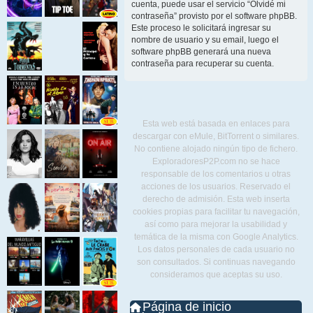
cuenta, puede usar el servicio “Olvidé mi
contraseña” provisto por el software phpBB.
Este proceso le solicitará ingresar su
nombre de usuario y su email, luego el
software phpBB generará una nueva
contraseña para recuperar su cuenta.
Esta web está basada en enlaces para
descargar con eMule, BitTorrent o similares.
No contiene alojado ningún tipo de fichero.
ExploradoresP2P.com no se hace
responsable de los comentarios u otras
acciones de los usuarios. Reservado el
derecho de admisión. Esta web inserta
cookies propias para facilitar tu navegación,
así como para mejorar la usabilidad y
temática de la misma con Google Analytics.
Los datos personales de cada usuario no
son consultados. Si continuas navegando
consideramos que aceptas su uso.
Página de inicio