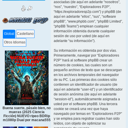
asociadas (de aquí en adelante “nosotros”,
“nos”, “nuestro”, “Exploradores P2P”,
“https://exploradoresp2p.com”) y phpBB (de
aquí en adelante “ellos”, “sus”, “software
phpBB”, “www.phpbb.com”, “phpBB Limited”,
“phpBB Teams”) emplean cualquier
información obtenida durante cualquier
Global
Castellano
sesión de uso por usted (de aquí en
adelante “su información”).
Otros Idiomas
Su información es obtenida por dos vías.
Primeramente, navegar por “Exploradores
P2P” hará al software phpBB crear un
número de cookies, las cuales son un
pequeño archivo de texto que se descargan
en los archivos temporales del navegador
de su PC. Las primeras dos cookies sólo
contienen un identificador de usuario (de
aquí en adelante “user-id”) y un identificador
de sesión anónima (de aquí en adelante
“session-id”), automáticamente asignada a
usted por el software phpBB. Una tercera
Buena suerte, pásalo bien, no
cookie se creará una vez que haya
mueras (2025 Ciencia
navegado por temas en “Exploradores P2P”
Ficción) NUEVO ripeo BDRip
y se emplea para registrar cuales han sido
m1080p Dual por macana555
leídos, con objeto de optimizar su