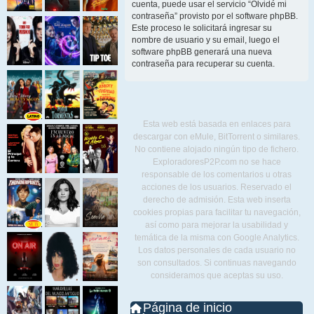
cuenta, puede usar el servicio “Olvidé mi
contraseña” provisto por el software phpBB.
Este proceso le solicitará ingresar su
nombre de usuario y su email, luego el
software phpBB generará una nueva
contraseña para recuperar su cuenta.
Esta web está basada en enlaces para
descargar con eMule, BitTorrent o similares.
No contiene alojado ningún tipo de fichero.
ExploradoresP2P.com no se hace
responsable de los comentarios u otras
acciones de los usuarios. Reservado el
derecho de admisión. Esta web inserta
cookies propias para facilitar tu navegación,
así como para mejorar la usabilidad y
temática de la misma con Google Analytics.
Los datos personales de cada usuario no
son consultados. Si continuas navegando
consideramos que aceptas su uso.
Página de inicio