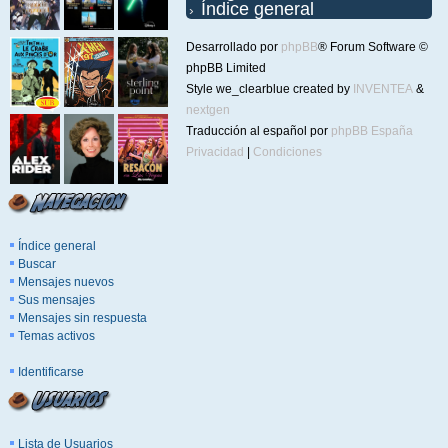
Índice general
Desarrollado por
phpBB
® Forum Software ©
phpBB Limited
Style we_clearblue created by
INVENTEA
&
nextgen
Traducción al español por
phpBB España
Privacidad
|
Condiciones
Índice general
Buscar
Mensajes nuevos
Sus mensajes
Mensajes sin respuesta
Temas activos
Identificarse
Lista de Usuarios