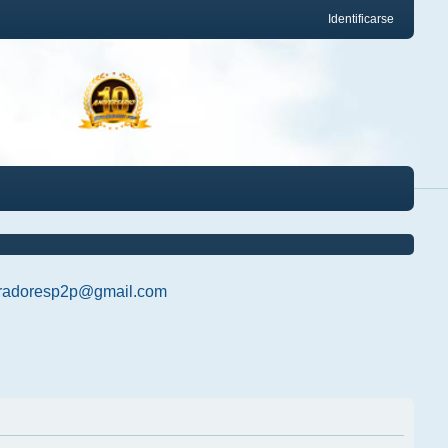
Identificarse
radoresp2p@gmail.com