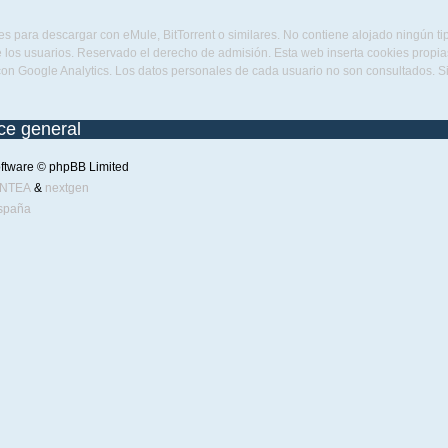
s para descargar con eMule, BitTorrent o similares. No contiene alojado ningún t
 los usuarios. Reservado el derecho de admisión. Esta web inserta cookies propias 
con Google Analytics. Los datos personales de cada usuario no son consultados. 
ice general
ftware © phpBB Limited
ENTEA
&
nextgen
spaña