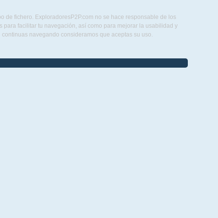
ipo de fichero. ExploradoresP2P.com no se hace responsable de los
para facilitar tu navegación, así como para mejorar la usabilidad y
Si continuas navegando consideramos que aceptas su uso.