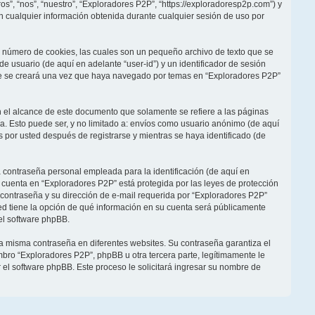
s”, “nos”, “nuestro”, “Exploradores P2P”, “https://exploradoresp2p.com”) y
 cualquier información obtenida durante cualquier sesión de uso por
 número de cookies, las cuales son un pequeño archivo de texto que se
 usuario (de aquí en adelante “user-id”) y un identificador de sesión
ie se creará una vez que haya navegado por temas en “Exploradores P2P”
el alcance de este documento que solamente se refiere a las páginas
. Esto puede ser, y no limitado a: envíos como usuario anónimo (de aquí
 por usted después de registrarse y mientras se haya identificado (de
 contraseña personal empleada para la identificación (de aquí en
u cuenta en “Exploradores P2P” está protegida por las leyes de protección
 contraseña y su dirección de e-mail requerida por “Exploradores P2P”
sted tiene la opción de qué información en su cuenta será públicamente
el software phpBB.
la misma contraseña en diferentes websites. Su contraseña garantiza el
ro “Exploradores P2P”, phpBB u otra tercera parte, legítimamente le
r el software phpBB. Este proceso le solicitará ingresar su nombre de