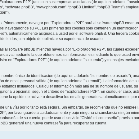
 “Exploradores P2P” junto con sus empresas asociadas (de aquí en adelante “nosotro
sus”, “software phpBB”, “www.phpbb.com”, “phpBB Limited”, “phpBB Teams”) emplean
ión”).
as. Primeramente, navegar por “Exploradores P2P” hará al software phpBB crear un
el navegador de su PC. Las primeras dos cookies sólo contienen un identificador de
-id”), automáticamente asignada a usted por el software phpBB. Una tercera cook
ido leídos, con objeto de optimizar su experiencia de usuario.
 al software phpBB mientras navega por “Exploradores P2P”, las cuales exceden 
unda vía mediante la que obtenemos su información es mediante lo que usted envía
istro en “Exploradores P2P” (de aquí en adelante “su cuenta”) y mensajes enviados
ombre único de identificación (de aquí en adelante “su nombre de usuario”), una
ión de email personal válida (de aquí en adelante “su email”). La información de s
ue estamos instalados. Cualquier información más allá de su nombre de usuario, su
igatoria u opcional, según el criterio de “Exploradores P2P”. En cualquier caso, u
tiene la opción de activar o desactivar los emails generados automáticamente por 
 de una vía) por lo tanto está segura. Sin embargo, se recomienda que no emplee 
2P”, por favor guárdela cuidadosamente y bajo ninguna circunstancia ningún miemb
contraseña de su cuenta, puede usar el servicio “Olvidé mi contraseña” provisto po
 phpBB generará una nueva contraseña para recuperar su cuenta.