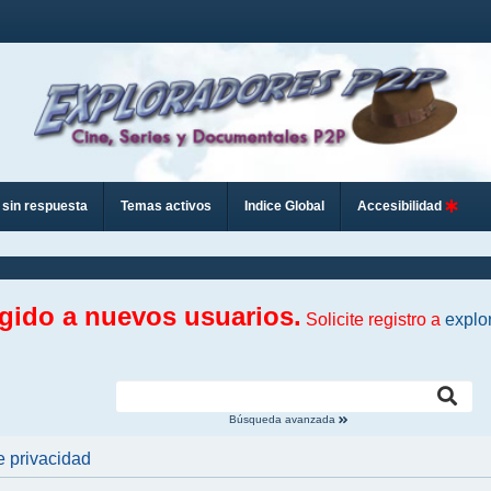
sin respuesta
Temas activos
Indice Global
Accesibilidad
ngido a nuevos usuarios.
Solicite registro a
explo
Búsqueda avanzada
e privacidad