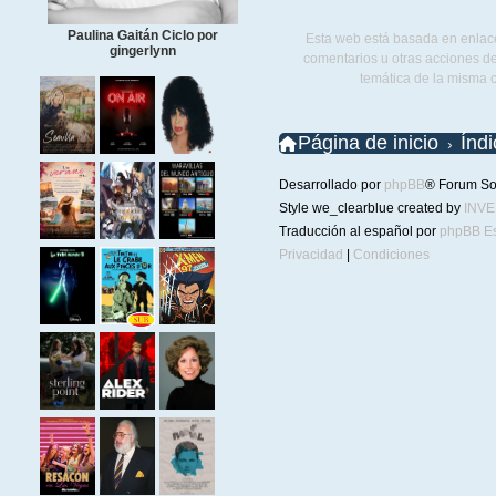
Paulina Gaitán Ciclo por
Esta web está basada en enlace
gingerlynn
comentarios u otras acciones de
temática de la misma 
Página de inicio
Índ
Desarrollado por
phpBB
® Forum So
Style we_clearblue created by
INV
Traducción al español por
phpBB E
Privacidad
|
Condiciones