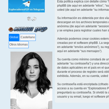
Esta política explica con detalle cómo
phpBB (de aquí en adelante “ellos”, “
usted (de aquí en adelante “su informac
Su información es obtenida por dos ví
descargan en los archivos temporales d
anónima (de aquí en adelante “session
y se emplea para registrar cuales han s
Global
Castellano
Además podemos crear cookies externas
creadas por el software phpBB. La seg
Otros Idiomas
en adelante “envíos anónimos”), su reg
aquí en adelante “sus mensajes”).
Su cuenta como mínimo constará de un n
adelante “su contraseña”) y una direcc
de datos aplicables en el país en el q
durante el proceso de registro será obl
exhibida. Además, en su cuenta, usted 
Su contraseña está encriptada (cifrado
acceso a su cuenta en “Exploradores P
preguntará su contraseña. Si olvidó la 
usuario y su email, luego el software