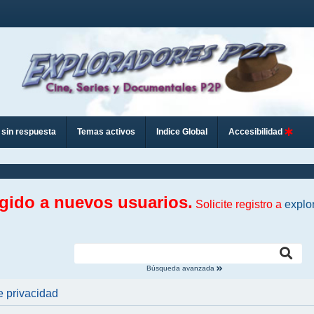
sin respuesta
Temas activos
Indice Global
Accesibilidad
ngido a nuevos usuarios.
Solicite registro a
explo
Búsqueda avanzada
e privacidad