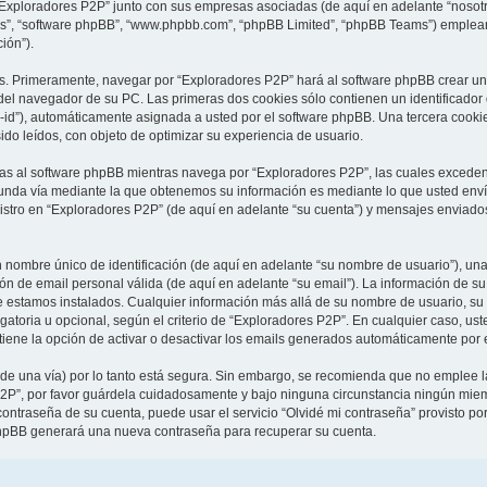
 “Exploradores P2P” junto con sus empresas asociadas (de aquí en adelante “nosotro
sus”, “software phpBB”, “www.phpbb.com”, “phpBB Limited”, “phpBB Teams”) emplean
ión”).
as. Primeramente, navegar por “Exploradores P2P” hará al software phpBB crear un
el navegador de su PC. Las primeras dos cookies sólo contienen un identificador de
-id”), automáticamente asignada a usted por el software phpBB. Una tercera cook
ido leídos, con objeto de optimizar su experiencia de usuario.
 al software phpBB mientras navega por “Exploradores P2P”, las cuales exceden 
unda vía mediante la que obtenemos su información es mediante lo que usted envía
istro en “Exploradores P2P” (de aquí en adelante “su cuenta”) y mensajes enviados
ombre único de identificación (de aquí en adelante “su nombre de usuario”), una
ión de email personal válida (de aquí en adelante “su email”). La información de s
ue estamos instalados. Cualquier información más allá de su nombre de usuario, su
igatoria u opcional, según el criterio de “Exploradores P2P”. En cualquier caso, u
tiene la opción de activar o desactivar los emails generados automáticamente por 
 de una vía) por lo tanto está segura. Sin embargo, se recomienda que no emplee 
2P”, por favor guárdela cuidadosamente y bajo ninguna circunstancia ningún miemb
contraseña de su cuenta, puede usar el servicio “Olvidé mi contraseña” provisto po
 phpBB generará una nueva contraseña para recuperar su cuenta.