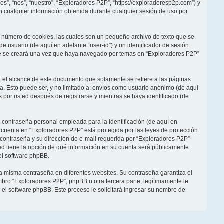
s”, “nos”, “nuestro”, “Exploradores P2P”, “https://exploradoresp2p.com”) y
 cualquier información obtenida durante cualquier sesión de uso por
 número de cookies, las cuales son un pequeño archivo de texto que se
 usuario (de aquí en adelante “user-id”) y un identificador de sesión
ie se creará una vez que haya navegado por temas en “Exploradores P2P”
el alcance de este documento que solamente se refiere a las páginas
. Esto puede ser, y no limitado a: envíos como usuario anónimo (de aquí
 por usted después de registrarse y mientras se haya identificado (de
 contraseña personal empleada para la identificación (de aquí en
u cuenta en “Exploradores P2P” está protegida por las leyes de protección
 contraseña y su dirección de e-mail requerida por “Exploradores P2P”
sted tiene la opción de qué información en su cuenta será públicamente
el software phpBB.
la misma contraseña en diferentes websites. Su contraseña garantiza el
ro “Exploradores P2P”, phpBB u otra tercera parte, legítimamente le
r el software phpBB. Este proceso le solicitará ingresar su nombre de