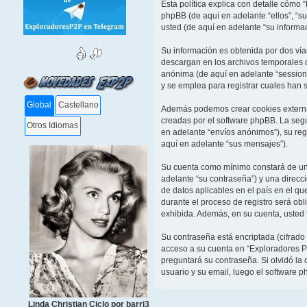
Esta política explica con detalle cómo
phpBB (de aquí en adelante “ellos”, “
usted (de aquí en adelante “su informac
Su información es obtenida por dos ví
descargan en los archivos temporales d
anónima (de aquí en adelante “session
y se emplea para registrar cuales han s
Global
Castellano
Además podemos crear cookies externas
creadas por el software phpBB. La seg
Otros Idiomas
en adelante “envíos anónimos”), su reg
aquí en adelante “sus mensajes”).
Su cuenta como mínimo constará de un n
adelante “su contraseña”) y una direcc
de datos aplicables en el país en el q
durante el proceso de registro será obl
exhibida. Además, en su cuenta, usted 
Su contraseña está encriptada (cifrado
acceso a su cuenta en “Exploradores P
preguntará su contraseña. Si olvidó la 
usuario y su email, luego el software
Linda Christian Ciclo por barri3