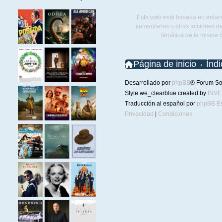
Esta web está basada en enlace
comentarios u otras acciones de
temática de la misma 
Página de inicio
Índ
Desarrollado por
phpBB
® Forum So
Style we_clearblue created by
INV
Traducción al español por
phpBB E
Privacidad
|
Condiciones