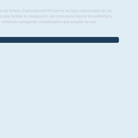
ipo de fichero. ExploradoresP2P.com no se hace responsable de los
para facilitar tu navegación, así como para mejorar la usabilidad y
Si continuas navegando consideramos que aceptas su uso.