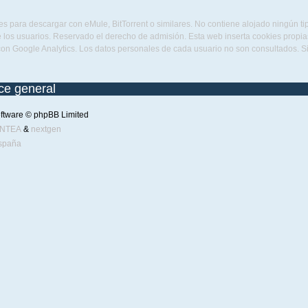
s para descargar con eMule, BitTorrent o similares. No contiene alojado ningún t
 los usuarios. Reservado el derecho de admisión. Esta web inserta cookies propias 
con Google Analytics. Los datos personales de cada usuario no son consultados. 
ice general
ftware © phpBB Limited
ENTEA
&
nextgen
spaña