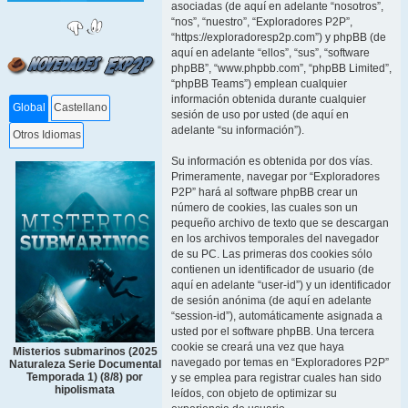
asociadas (de aquí en adelante “nosotros”,
“nos”, “nuestro”, “Exploradores P2P”,
“https://exploradoresp2p.com”) y phpBB (de
aquí en adelante “ellos”, “sus”, “software
phpBB”, “www.phpbb.com”, “phpBB Limited”,
“phpBB Teams”) emplean cualquier
información obtenida durante cualquier
Global
Castellano
sesión de uso por usted (de aquí en
adelante “su información”).
Otros Idiomas
Su información es obtenida por dos vías.
Primeramente, navegar por “Exploradores
P2P” hará al software phpBB crear un
número de cookies, las cuales son un
pequeño archivo de texto que se descargan
en los archivos temporales del navegador
de su PC. Las primeras dos cookies sólo
contienen un identificador de usuario (de
aquí en adelante “user-id”) y un identificador
de sesión anónima (de aquí en adelante
“session-id”), automáticamente asignada a
usted por el software phpBB. Una tercera
cookie se creará una vez que haya
Misterios submarinos (2025
navegado por temas en “Exploradores P2P”
Naturaleza Serie Documental
Temporada 1) (8/8) por
y se emplea para registrar cuales han sido
hipolismata
leídos, con objeto de optimizar su