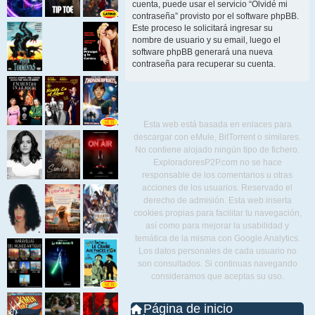
cuenta, puede usar el servicio “Olvidé mi
contraseña” provisto por el software phpBB.
Este proceso le solicitará ingresar su
nombre de usuario y su email, luego el
software phpBB generará una nueva
contraseña para recuperar su cuenta.
Esta web está basada en enlaces para
descargar con eMule, BitTorrent o similares.
No contiene alojado ningún tipo de fichero.
ExploradoresP2P.com no se hace
responsable de los comentarios u otras
acciones de los usuarios. Reservado el
derecho de admisión. Esta web inserta
cookies propias para facilitar tu navegación,
así como para mejorar la usabilidad y
temática de la misma con Google Analytics.
Los datos personales de cada usuario no
son consultados. Si continuas navegando
consideramos que aceptas su uso.
Página de inicio