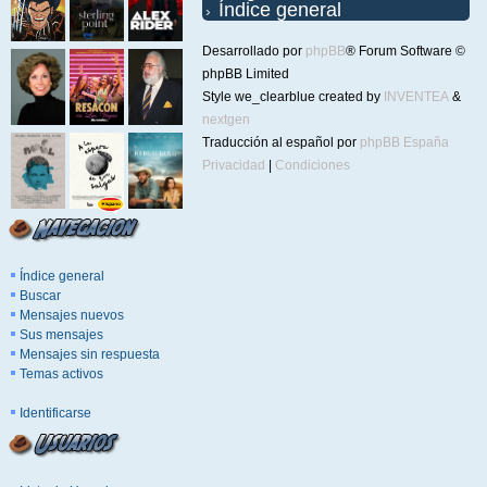
Índice general
Desarrollado por
phpBB
® Forum Software ©
phpBB Limited
Style we_clearblue created by
INVENTEA
&
nextgen
Traducción al español por
phpBB España
Privacidad
|
Condiciones
Índice general
Buscar
Mensajes nuevos
Sus mensajes
Mensajes sin respuesta
Temas activos
Identificarse