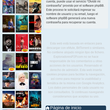
cuenta, puede usar el servicio “Olvidé mi
contraseña” provisto por el software phpBB.
Este proceso le solicitará ingresar su
nombre de usuario y su email, luego el
software phpBB generará una nueva
contraseña para recuperar su cuenta.
Esta web está basada en enlaces para
descargar con eMule, BitTorrent o similares.
No contiene alojado ningún tipo de fichero.
ExploradoresP2P.com no se hace
responsable de los comentarios u otras
acciones de los usuarios. Reservado el
derecho de admisión. Esta web inserta
cookies propias para facilitar tu navegación,
así como para mejorar la usabilidad y
temática de la misma con Google Analytics.
Los datos personales de cada usuario no
son consultados. Si continuas navegando
consideramos que aceptas su uso.
Página de inicio