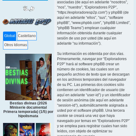
asociadas (de aquí en adelante “nosotros”,
“nos”, “nuestro”, “Exploradores P2P”,
“https://exploradoresp2p.com”) y phpBB (de
aquí en adelante “ellos”, “sus”, “software
phpBB”, “www.phpbb.com”, “phpBB Limited”,
“phpBB Teams”) emplean cualquier
información obtenida durante cualquier
Global
Castellano
sesión de uso por usted (de aquí en
adelante “su información”).
Otros Idiomas
Su información es obtenida por dos vías.
Primeramente, navegar por “Exploradores
P2P” hará al software phpBB crear un
número de cookies, las cuales son un
pequeño archivo de texto que se descargan
en los archivos temporales del navegador
de su PC. Las primeras dos cookies sólo
contienen un identificador de usuario (de
aquí en adelante “user-id”) y un identificador
de sesión anónima (de aquí en adelante
Bestias divinas (2026
“session-id”), automáticamente asignada a
Miniserie documental
usted por el software phpBB. Una tercera
Primera temporada) (1/5) por
cookie se creará una vez que haya
hipolismata
navegado por temas en “Exploradores P2P”
y se emplea para registrar cuales han sido
leídos, con objeto de optimizar su