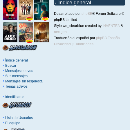
Índice general
Desarrollado por
phpBB
® Forum Software ©
phpBB Limited
Style we_clearblue created by
INVENTEA
&
nextgen
Traducción al español por
phpBB España
Privacidad
|
Condiciones
Índice general
Buscar
Mensajes nuevos
Sus mensajes
Mensajes sin respuesta
Temas activos
Identificarse
Lista de Usuarios
El equipo