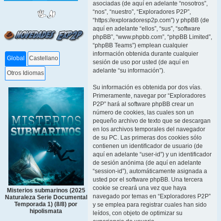
asociadas (de aquí en adelante “nosotros”,
“nos”, “nuestro”, “Exploradores P2P”,
“https://exploradoresp2p.com”) y phpBB (de
aquí en adelante “ellos”, “sus”, “software
phpBB”, “www.phpbb.com”, “phpBB Limited”,
“phpBB Teams”) emplean cualquier
información obtenida durante cualquier
Global
Castellano
sesión de uso por usted (de aquí en
adelante “su información”).
Otros Idiomas
Su información es obtenida por dos vías.
Primeramente, navegar por “Exploradores
P2P” hará al software phpBB crear un
número de cookies, las cuales son un
pequeño archivo de texto que se descargan
en los archivos temporales del navegador
de su PC. Las primeras dos cookies sólo
contienen un identificador de usuario (de
aquí en adelante “user-id”) y un identificador
de sesión anónima (de aquí en adelante
“session-id”), automáticamente asignada a
usted por el software phpBB. Una tercera
cookie se creará una vez que haya
Misterios submarinos (2025
navegado por temas en “Exploradores P2P”
Naturaleza Serie Documental
Temporada 1) (8/8) por
y se emplea para registrar cuales han sido
hipolismata
leídos, con objeto de optimizar su