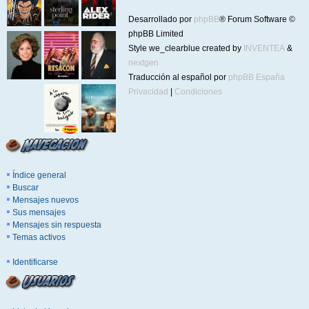
Desarrollado por
phpBB
® Forum Software ©
phpBB Limited
Style we_clearblue created by
INVENTEA
&
nextgen
Traducción al español por
phpBB España
Privacidad
|
Condiciones
Índice general
Buscar
Mensajes nuevos
Sus mensajes
Mensajes sin respuesta
Temas activos
Identificarse