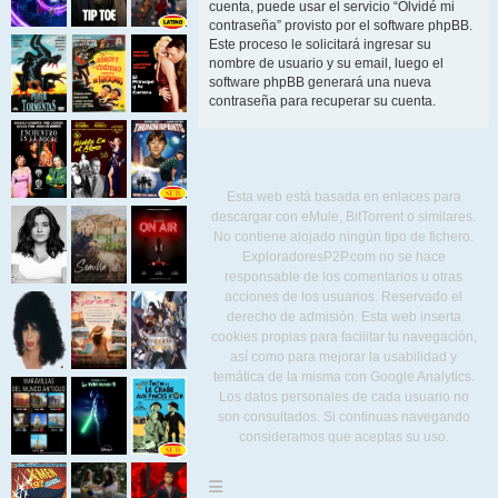
cuenta, puede usar el servicio “Olvidé mi
contraseña” provisto por el software phpBB.
Este proceso le solicitará ingresar su
nombre de usuario y su email, luego el
software phpBB generará una nueva
contraseña para recuperar su cuenta.
Esta web está basada en enlaces para
descargar con eMule, BitTorrent o similares.
No contiene alojado ningún tipo de fichero.
ExploradoresP2P.com no se hace
responsable de los comentarios u otras
acciones de los usuarios. Reservado el
derecho de admisión. Esta web inserta
cookies propias para facilitar tu navegación,
así como para mejorar la usabilidad y
temática de la misma con Google Analytics.
Los datos personales de cada usuario no
son consultados. Si continuas navegando
consideramos que aceptas su uso.