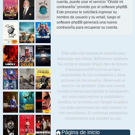
cuenta, puede usar el servicio “Olvidé mi
contraseña” provisto por el software phpBB.
Este proceso le solicitará ingresar su
nombre de usuario y su email, luego el
software phpBB generará una nueva
contraseña para recuperar su cuenta.
Esta web está basada en enlaces para
descargar con eMule, BitTorrent o similares.
No contiene alojado ningún tipo de fichero.
ExploradoresP2P.com no se hace
responsable de los comentarios u otras
acciones de los usuarios. Reservado el
derecho de admisión. Esta web inserta
cookies propias para facilitar tu navegación,
así como para mejorar la usabilidad y
temática de la misma con Google Analytics.
Los datos personales de cada usuario no
son consultados. Si continuas navegando
consideramos que aceptas su uso.
Página de inicio