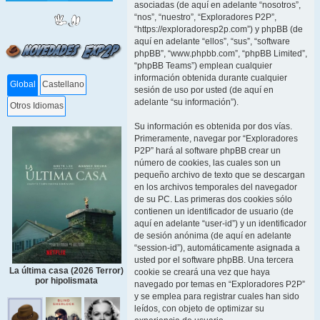
asociadas (de aquí en adelante “nosotros”,
“nos”, “nuestro”, “Exploradores P2P”,
“https://exploradoresp2p.com”) y phpBB (de
aquí en adelante “ellos”, “sus”, “software
phpBB”, “www.phpbb.com”, “phpBB Limited”,
“phpBB Teams”) emplean cualquier
información obtenida durante cualquier
Global
Castellano
sesión de uso por usted (de aquí en
adelante “su información”).
Otros Idiomas
Su información es obtenida por dos vías.
Primeramente, navegar por “Exploradores
P2P” hará al software phpBB crear un
número de cookies, las cuales son un
pequeño archivo de texto que se descargan
en los archivos temporales del navegador
de su PC. Las primeras dos cookies sólo
contienen un identificador de usuario (de
aquí en adelante “user-id”) y un identificador
de sesión anónima (de aquí en adelante
“session-id”), automáticamente asignada a
usted por el software phpBB. Una tercera
La última casa (2026 Terror)
cookie se creará una vez que haya
por hipolismata
navegado por temas en “Exploradores P2P”
y se emplea para registrar cuales han sido
leídos, con objeto de optimizar su