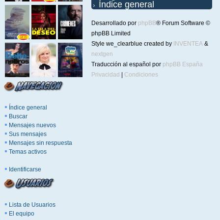
Índice general
Desarrollado por
phpBB
® Forum Software ©
phpBB Limited
Style we_clearblue created by
INVENTEA
&
nextgen
Traducción al español por
phpBB España
Privacidad
|
Condiciones
Índice general
Buscar
Mensajes nuevos
Sus mensajes
Mensajes sin respuesta
Temas activos
Identificarse
Lista de Usuarios
El equipo