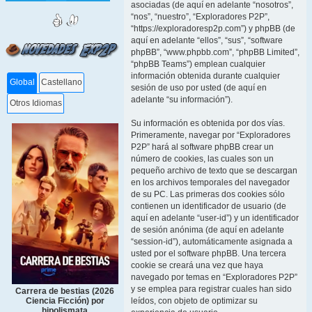
asociadas (de aquí en adelante “nosotros”,
“nos”, “nuestro”, “Exploradores P2P”,
“https://exploradoresp2p.com”) y phpBB (de
aquí en adelante “ellos”, “sus”, “software
phpBB”, “www.phpbb.com”, “phpBB Limited”,
“phpBB Teams”) emplean cualquier
información obtenida durante cualquier
Global
Castellano
sesión de uso por usted (de aquí en
adelante “su información”).
Otros Idiomas
Su información es obtenida por dos vías.
Primeramente, navegar por “Exploradores
P2P” hará al software phpBB crear un
número de cookies, las cuales son un
pequeño archivo de texto que se descargan
en los archivos temporales del navegador
de su PC. Las primeras dos cookies sólo
contienen un identificador de usuario (de
aquí en adelante “user-id”) y un identificador
de sesión anónima (de aquí en adelante
“session-id”), automáticamente asignada a
usted por el software phpBB. Una tercera
cookie se creará una vez que haya
navegado por temas en “Exploradores P2P”
y se emplea para registrar cuales han sido
Carrera de bestias (2026
leídos, con objeto de optimizar su
Ciencia Ficción) por
hipolismata