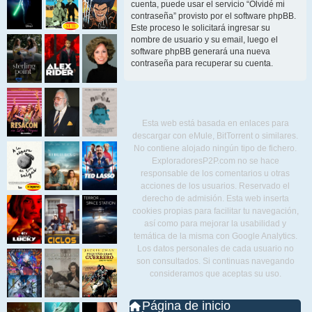
cuenta, puede usar el servicio “Olvidé mi
contraseña” provisto por el software phpBB.
Este proceso le solicitará ingresar su
nombre de usuario y su email, luego el
software phpBB generará una nueva
contraseña para recuperar su cuenta.
Esta web está basada en enlaces para
descargar con eMule, BitTorrent o similares.
No contiene alojado ningún tipo de fichero.
ExploradoresP2P.com no se hace
responsable de los comentarios u otras
acciones de los usuarios. Reservado el
derecho de admisión. Esta web inserta
cookies propias para facilitar tu navegación,
así como para mejorar la usabilidad y
temática de la misma con Google Analytics.
Los datos personales de cada usuario no
son consultados. Si continuas navegando
consideramos que aceptas su uso.
Página de inicio