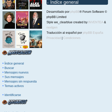
Índice general
Desarrollado por
phpBB
® Forum Software ©
phpBB Limited
Style we_clearblue created by
INVENTEA
&
nextgen
Traducción al español por
phpBB España
Privacidad
|
Condiciones
Índice general
Buscar
Mensajes nuevos
Sus mensajes
Mensajes sin respuesta
Temas activos
Identificarse