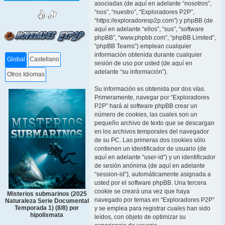
asociadas (de aquí en adelante “nosotros”,
“nos”, “nuestro”, “Exploradores P2P”,
“https://exploradoresp2p.com”) y phpBB (de
aquí en adelante “ellos”, “sus”, “software
phpBB”, “www.phpbb.com”, “phpBB Limited”,
“phpBB Teams”) emplean cualquier
información obtenida durante cualquier
Global
Castellano
sesión de uso por usted (de aquí en
adelante “su información”).
Otros Idiomas
Su información es obtenida por dos vías.
Primeramente, navegar por “Exploradores
P2P” hará al software phpBB crear un
número de cookies, las cuales son un
pequeño archivo de texto que se descargan
en los archivos temporales del navegador
de su PC. Las primeras dos cookies sólo
contienen un identificador de usuario (de
aquí en adelante “user-id”) y un identificador
de sesión anónima (de aquí en adelante
“session-id”), automáticamente asignada a
usted por el software phpBB. Una tercera
cookie se creará una vez que haya
Misterios submarinos (2025
navegado por temas en “Exploradores P2P”
Naturaleza Serie Documental
Temporada 1) (8/8) por
y se emplea para registrar cuales han sido
hipolismata
leídos, con objeto de optimizar su