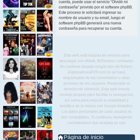
cuenta, puede usar el servicio “Olvidé mi
contraseña” provisto por el software phpBB.
Este proceso le solicitará ingresar su
nombre de usuario y su email, luego el
software phpBB generará una nueva
contraseña para recuperar su cuenta.
Esta web está basada en enlaces para
descargar con eMule, BitTorrent o similares.
No contiene alojado ningún tipo de fichero.
ExploradoresP2P.com no se hace
responsable de los comentarios u otras
acciones de los usuarios. Reservado el
derecho de admisión. Esta web inserta
cookies propias para facilitar tu navegación,
así como para mejorar la usabilidad y
temática de la misma con Google Analytics.
Los datos personales de cada usuario no
son consultados. Si continuas navegando
consideramos que aceptas su uso.
Página de inicio