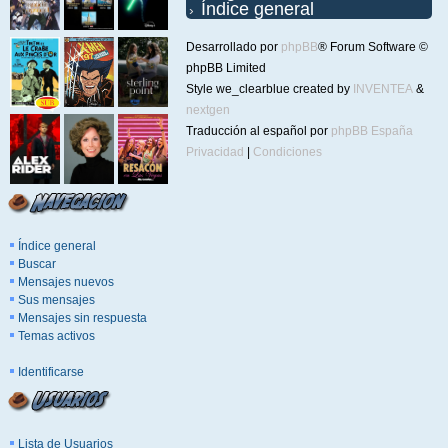
Índice general
Desarrollado por
phpBB
® Forum Software ©
phpBB Limited
Style we_clearblue created by
INVENTEA
&
nextgen
Traducción al español por
phpBB España
Privacidad
|
Condiciones
Índice general
Buscar
Mensajes nuevos
Sus mensajes
Mensajes sin respuesta
Temas activos
Identificarse
Lista de Usuarios