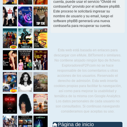
cuenta, puede usar el servicio “Olvidé mi
contraseña” provisto por el software phpBB.
Este proceso le solicitará ingresar su
nombre de usuario y su email, luego el
software phpBB generará una nueva
contraseña para recuperar su cuenta.
Esta web está basada en enlaces para
descargar con eMule, BitTorrent o similares.
No contiene alojado ningún tipo de fichero.
ExploradoresP2P.com no se hace
responsable de los comentarios u otras
acciones de los usuarios. Reservado el
derecho de admisión. Esta web inserta
cookies propias para facilitar tu navegación,
así como para mejorar la usabilidad y
temática de la misma con Google Analytics.
Los datos personales de cada usuario no
son consultados. Si continuas navegando
consideramos que aceptas su uso.
Página de inicio