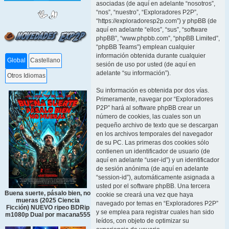
asociadas (de aquí en adelante “nosotros”,
“nos”, “nuestro”, “Exploradores P2P”,
“https://exploradoresp2p.com”) y phpBB (de
aquí en adelante “ellos”, “sus”, “software
phpBB”, “www.phpbb.com”, “phpBB Limited”,
“phpBB Teams”) emplean cualquier
información obtenida durante cualquier
Global
Castellano
sesión de uso por usted (de aquí en
adelante “su información”).
Otros Idiomas
Su información es obtenida por dos vías.
Primeramente, navegar por “Exploradores
P2P” hará al software phpBB crear un
número de cookies, las cuales son un
pequeño archivo de texto que se descargan
en los archivos temporales del navegador
de su PC. Las primeras dos cookies sólo
contienen un identificador de usuario (de
aquí en adelante “user-id”) y un identificador
de sesión anónima (de aquí en adelante
“session-id”), automáticamente asignada a
usted por el software phpBB. Una tercera
Buena suerte, pásalo bien, no
cookie se creará una vez que haya
mueras (2025 Ciencia
navegado por temas en “Exploradores P2P”
Ficción) NUEVO ripeo BDRip
y se emplea para registrar cuales han sido
m1080p Dual por macana555
leídos, con objeto de optimizar su