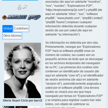
asociadas (de aquí en adelante “nosotros”,
“nos”, “nuestro”, “Exploradores P2P”,
“https://exploradoresp2p.com”) y phpBB (de
aquí en adelante “ellos”, “sus”, “software
phpBB”, “www.phpbb.com”, “phpBB Limited”,
“phpBB Teams”) emplean cualquier
información obtenida durante cualquier
Global
Castellano
sesión de uso por usted (de aquí en
adelante “su información”).
Otros Idiomas
Su información es obtenida por dos vías.
Primeramente, navegar por “Exploradores
P2P” hará al software phpBB crear un
número de cookies, las cuales son un
pequeño archivo de texto que se descargan
en los archivos temporales del navegador
de su PC. Las primeras dos cookies sólo
contienen un identificador de usuario (de
aquí en adelante “user-id”) y un identificador
de sesión anónima (de aquí en adelante
“session-id”), automáticamente asignada a
usted por el software phpBB. Una tercera
cookie se creará una vez que haya
navegado por temas en “Exploradores P2P”
y se emplea para registrar cuales han sido
Gloria Stuart Ciclo por barri3
leídos, con objeto de optimizar su