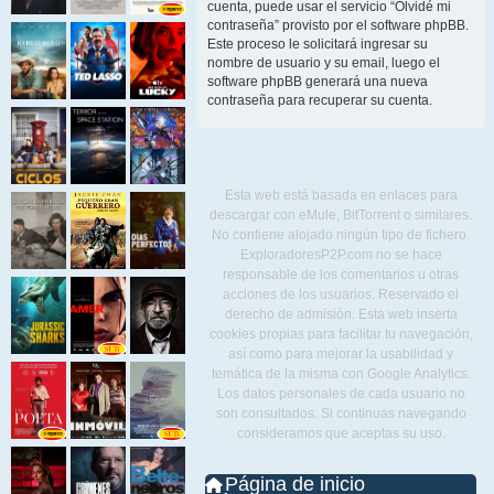
cuenta, puede usar el servicio “Olvidé mi
contraseña” provisto por el software phpBB.
Este proceso le solicitará ingresar su
nombre de usuario y su email, luego el
software phpBB generará una nueva
contraseña para recuperar su cuenta.
Esta web está basada en enlaces para
descargar con eMule, BitTorrent o similares.
No contiene alojado ningún tipo de fichero.
ExploradoresP2P.com no se hace
responsable de los comentarios u otras
acciones de los usuarios. Reservado el
derecho de admisión. Esta web inserta
cookies propias para facilitar tu navegación,
así como para mejorar la usabilidad y
temática de la misma con Google Analytics.
Los datos personales de cada usuario no
son consultados. Si continuas navegando
consideramos que aceptas su uso.
Página de inicio