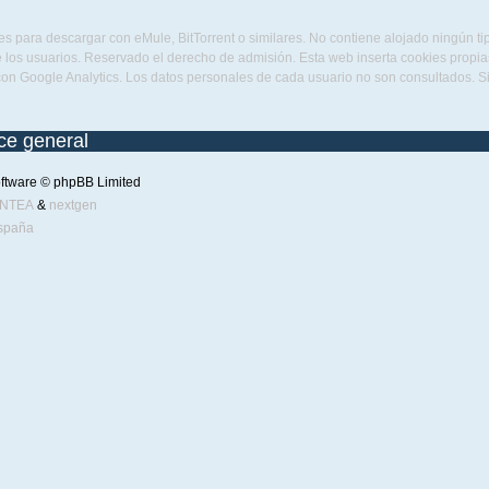
s para descargar con eMule, BitTorrent o similares. No contiene alojado ningún t
 los usuarios. Reservado el derecho de admisión. Esta web inserta cookies propias 
con Google Analytics. Los datos personales de cada usuario no son consultados. 
ice general
ftware © phpBB Limited
ENTEA
&
nextgen
spaña