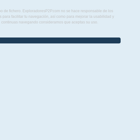
ipo de fichero. ExploradoresP2P.com no se hace responsable de los
para facilitar tu navegación, así como para mejorar la usabilidad y
Si continuas navegando consideramos que aceptas su uso.