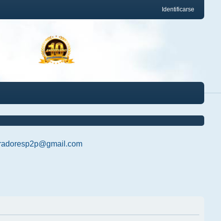
Identificarse
radoresp2p@gmail.com