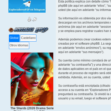
Esta política explica con detalle cómo
phpBB (de aquí en adelante “ellos”, “
usted (de aquí en adelante “su informac
Su información es obtenida por dos ví
descargan en los archivos temporales d
anónima (de aquí en adelante “session
y se emplea para registrar cuales han s
Global
Castellano
Además podemos crear cookies externas
creadas por el software phpBB. La seg
Otros Idiomas
en adelante “envíos anónimos”), su reg
aquí en adelante “sus mensajes”).
Su cuenta como mínimo constará de un n
adelante “su contraseña”) y una direcc
de datos aplicables en el país en el q
durante el proceso de registro será obl
exhibida. Además, en su cuenta, usted 
Su contraseña está encriptada (cifrado
acceso a su cuenta en “Exploradores P
preguntará su contraseña. Si olvidó la 
usuario y su email, luego el software
The Shards (2026 Drama Serie