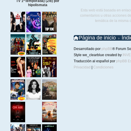
TV 1ª temporada) (2/8) por
hipolismata
Esta web está basada en enlace
comentarios u otras acciones de
temática de la misma 
Página de inicio
Índ
Desarrollado por
phpBB
® Forum So
Style we_clearblue created by
INV
Traducción al español por
phpBB E
Privacidad
|
Condiciones