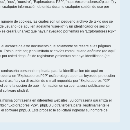
s”, “nos”, “nuestro”, “Exploradores P2P”, “https://exploradoresp2p.com”) y
 cualquier información obtenida durante cualquier sesión de uso por
 número de cookies, las cuales son un pequeño archivo de texto que se
 usuario (de aquí en adelante “user-id”) y un identificador de sesión
ie se creará una vez que haya navegado por temas en “Exploradores P2P”
el alcance de este documento que solamente se refiere a las páginas
. Esto puede ser, y no limitado a: envíos como usuario anónimo (de aquí
 por usted después de registrarse y mientras se haya identificado (de
 contraseña personal empleada para la identificación (de aquí en
u cuenta en “Exploradores P2P” está protegida por las leyes de protección
 contraseña y su dirección de e-mail requerida por “Exploradores P2P”
sted tiene la opción de qué información en su cuenta será públicamente
el software phpBB.
la misma contraseña en diferentes websites. Su contraseña garantiza el
ro “Exploradores P2P”, phpBB u otra tercera parte, legítimamente le
r el software phpBB. Este proceso le solicitará ingresar su nombre de