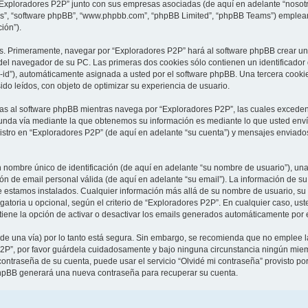
 “Exploradores P2P” junto con sus empresas asociadas (de aquí en adelante “nosotro
sus”, “software phpBB”, “www.phpbb.com”, “phpBB Limited”, “phpBB Teams”) emplean
ión”).
as. Primeramente, navegar por “Exploradores P2P” hará al software phpBB crear un
el navegador de su PC. Las primeras dos cookies sólo contienen un identificador de
-id”), automáticamente asignada a usted por el software phpBB. Una tercera cook
ido leídos, con objeto de optimizar su experiencia de usuario.
 al software phpBB mientras navega por “Exploradores P2P”, las cuales exceden 
unda vía mediante la que obtenemos su información es mediante lo que usted envía
istro en “Exploradores P2P” (de aquí en adelante “su cuenta”) y mensajes enviados
ombre único de identificación (de aquí en adelante “su nombre de usuario”), una
ión de email personal válida (de aquí en adelante “su email”). La información de s
ue estamos instalados. Cualquier información más allá de su nombre de usuario, su
igatoria u opcional, según el criterio de “Exploradores P2P”. En cualquier caso, u
tiene la opción de activar o desactivar los emails generados automáticamente por 
 de una vía) por lo tanto está segura. Sin embargo, se recomienda que no emplee 
2P”, por favor guárdela cuidadosamente y bajo ninguna circunstancia ningún miemb
contraseña de su cuenta, puede usar el servicio “Olvidé mi contraseña” provisto po
 phpBB generará una nueva contraseña para recuperar su cuenta.