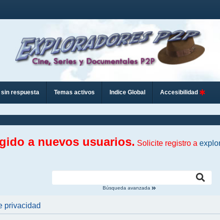
sin respuesta
Temas activos
Indice Global
Accesibilidad
ngido a nuevos usuarios.
Solicite registro a
explo
Búsqueda avanzada
e privacidad