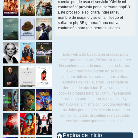
cuenta, puede usar el servicio “Olvidé mi
contraseña” provisto por el software phpBB.
Este proceso le solicitará ingresar su
nombre de usuario y su email, luego el
software phpBB generará una nueva
contraseña para recuperar su cuenta.
Esta web está basada en enlaces para
descargar con eMule, BitTorrent o similares.
No contiene alojado ningún tipo de fichero.
ExploradoresP2P.com no se hace
responsable de los comentarios u otras
acciones de los usuarios. Reservado el
derecho de admisión. Esta web inserta
cookies propias para facilitar tu navegación,
así como para mejorar la usabilidad y
temática de la misma con Google Analytics.
Los datos personales de cada usuario no
son consultados. Si continuas navegando
consideramos que aceptas su uso.
Página de inicio