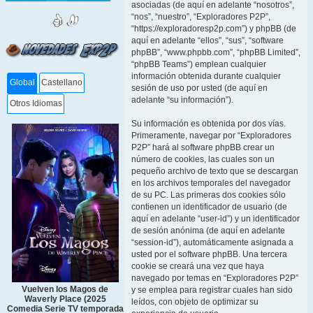
asociadas (de aquí en adelante “nosotros”,
“nos”, “nuestro”, “Exploradores P2P”,
“https://exploradoresp2p.com”) y phpBB (de
aquí en adelante “ellos”, “sus”, “software
phpBB”, “www.phpbb.com”, “phpBB Limited”,
“phpBB Teams”) emplean cualquier
información obtenida durante cualquier
Global
Castellano
sesión de uso por usted (de aquí en
adelante “su información”).
Otros Idiomas
Su información es obtenida por dos vías.
Primeramente, navegar por “Exploradores
P2P” hará al software phpBB crear un
número de cookies, las cuales son un
pequeño archivo de texto que se descargan
en los archivos temporales del navegador
de su PC. Las primeras dos cookies sólo
contienen un identificador de usuario (de
aquí en adelante “user-id”) y un identificador
de sesión anónima (de aquí en adelante
“session-id”), automáticamente asignada a
usted por el software phpBB. Una tercera
cookie se creará una vez que haya
navegado por temas en “Exploradores P2P”
Vuelven los Magos de
y se emplea para registrar cuales han sido
Waverly Place (2025
leídos, con objeto de optimizar su
Comedia Serie TV temporada