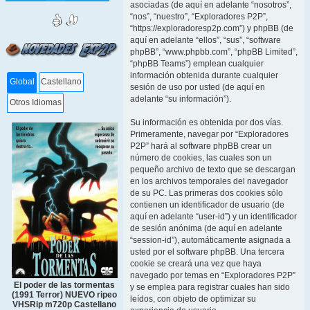
asociadas (de aquí en adelante “nosotros”,
“nos”, “nuestro”, “Exploradores P2P”,
“https://exploradoresp2p.com”) y phpBB (de
aquí en adelante “ellos”, “sus”, “software
phpBB”, “www.phpbb.com”, “phpBB Limited”,
“phpBB Teams”) emplean cualquier
información obtenida durante cualquier
Global
Castellano
sesión de uso por usted (de aquí en
adelante “su información”).
Otros Idiomas
Su información es obtenida por dos vías.
Primeramente, navegar por “Exploradores
P2P” hará al software phpBB crear un
número de cookies, las cuales son un
pequeño archivo de texto que se descargan
en los archivos temporales del navegador
de su PC. Las primeras dos cookies sólo
contienen un identificador de usuario (de
aquí en adelante “user-id”) y un identificador
de sesión anónima (de aquí en adelante
“session-id”), automáticamente asignada a
usted por el software phpBB. Una tercera
cookie se creará una vez que haya
navegado por temas en “Exploradores P2P”
El poder de las tormentas
y se emplea para registrar cuales han sido
(1991 Terror) NUEVO ripeo
leídos, con objeto de optimizar su
VHSRip m720p Castellano