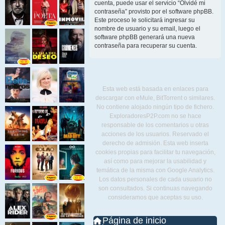
cuenta, puede usar el servicio “Olvidé mi
contraseña” provisto por el software phpBB.
Este proceso le solicitará ingresar su
nombre de usuario y su email, luego el
software phpBB generará una nueva
contraseña para recuperar su cuenta.
Esta web está basada en enlaces para
descargar con eMule, BitTorrent o similares.
No contiene alojado ningún tipo de fichero.
ExploradoresP2P.com no se hace
responsable de los comentarios u otras
acciones de los usuarios. Reservado el
derecho de admisión. Esta web inserta
cookies propias para facilitar tu navegación,
así como para mejorar la usabilidad y
temática de la misma con Google Analytics.
Los datos personales de cada usuario no
son consultados. Si continuas navegando
consideramos que aceptas su uso.
Página de inicio