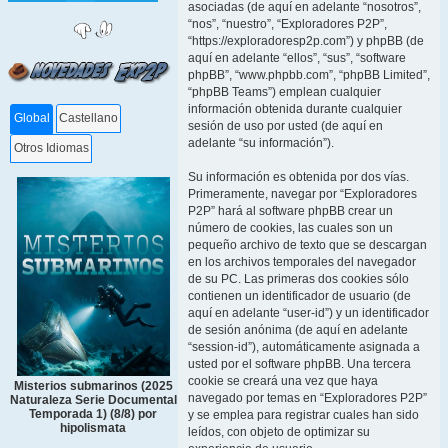
asociadas (de aquí en adelante “nosotros”,
“nos”, “nuestro”, “Exploradores P2P”,
“https://exploradoresp2p.com”) y phpBB (de
aquí en adelante “ellos”, “sus”, “software
phpBB”, “www.phpbb.com”, “phpBB Limited”,
“phpBB Teams”) emplean cualquier
información obtenida durante cualquier
Global
Castellano
sesión de uso por usted (de aquí en
adelante “su información”).
Otros Idiomas
Su información es obtenida por dos vías.
Primeramente, navegar por “Exploradores
P2P” hará al software phpBB crear un
número de cookies, las cuales son un
pequeño archivo de texto que se descargan
en los archivos temporales del navegador
de su PC. Las primeras dos cookies sólo
contienen un identificador de usuario (de
aquí en adelante “user-id”) y un identificador
de sesión anónima (de aquí en adelante
“session-id”), automáticamente asignada a
usted por el software phpBB. Una tercera
cookie se creará una vez que haya
Misterios submarinos (2025
navegado por temas en “Exploradores P2P”
Naturaleza Serie Documental
Temporada 1) (8/8) por
y se emplea para registrar cuales han sido
hipolismata
leídos, con objeto de optimizar su