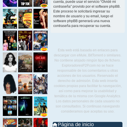
cuenta, puede usar el servicio “Olvidé mi
contraseña” provisto por el software phpBB.
Este proceso le solicitará ingresar su
nombre de usuario y su email, luego el
software phpBB generará una nueva
contraseña para recuperar su cuenta.
Esta web está basada en enlaces para
descargar con eMule, BitTorrent o similares.
No contiene alojado ningún tipo de fichero.
ExploradoresP2P.com no se hace
responsable de los comentarios u otras
acciones de los usuarios. Reservado el
derecho de admisión. Esta web inserta
cookies propias para facilitar tu navegación,
así como para mejorar la usabilidad y
temática de la misma con Google Analytics.
Los datos personales de cada usuario no
son consultados. Si continuas navegando
consideramos que aceptas su uso.
Página de inicio