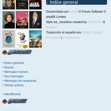
Índice general
Desarrollado por
phpBB
® Forum Software ©
phpBB Limited
Style we_clearblue created by
INVENTEA
&
nextgen
Traducción al español por
phpBB España
Privacidad
|
Condiciones
Índice general
Buscar
Mensajes nuevos
Sus mensajes
Mensajes sin respuesta
Temas activos
Identificarse