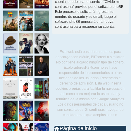
cuenta, puede usar el servicio “Olvidé mi
contraseña” provisto por el software phpBB.
Este proceso le solicitará ingresar su
nombre de usuario y su email, luego el
software phpBB generará una nueva
contraseña para recuperar su cuenta.
Esta web está basada en enlaces para
descargar con eMule, BitTorrent o similares.
No contiene alojado ningún tipo de fichero.
ExploradoresP2P.com no se hace
responsable de los comentarios u otras
acciones de los usuarios. Reservado el
derecho de admisión. Esta web inserta
cookies propias para facilitar tu navegación,
así como para mejorar la usabilidad y
temática de la misma con Google Analytics.
Los datos personales de cada usuario no
son consultados. Si continuas navegando
consideramos que aceptas su uso.
Página de inicio