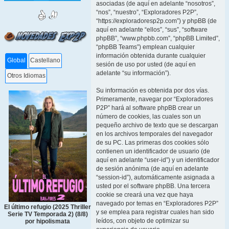
asociadas (de aquí en adelante “nosotros”,
“nos”, “nuestro”, “Exploradores P2P”,
“https://exploradoresp2p.com”) y phpBB (de
aquí en adelante “ellos”, “sus”, “software
phpBB”, “www.phpbb.com”, “phpBB Limited”,
“phpBB Teams”) emplean cualquier
información obtenida durante cualquier
Global
Castellano
sesión de uso por usted (de aquí en
adelante “su información”).
Otros Idiomas
Su información es obtenida por dos vías.
Primeramente, navegar por “Exploradores
P2P” hará al software phpBB crear un
número de cookies, las cuales son un
pequeño archivo de texto que se descargan
en los archivos temporales del navegador
de su PC. Las primeras dos cookies sólo
contienen un identificador de usuario (de
aquí en adelante “user-id”) y un identificador
de sesión anónima (de aquí en adelante
“session-id”), automáticamente asignada a
usted por el software phpBB. Una tercera
cookie se creará una vez que haya
navegado por temas en “Exploradores P2P”
El último refugio (2025 Thriller
y se emplea para registrar cuales han sido
Serie TV Temporada 2) (8/8)
leídos, con objeto de optimizar su
por hipolismata