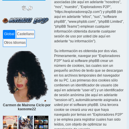
asociadas (de aquí en adelante “nosotros”,
“nos”, “nuestro”, “Exploradores P2P”,
“https://exploradoresp2p.com”) y phpBB (de
aquí en adelante “ellos”, “sus”, “software
phpBB”, “www.phpbb.com”, “phpBB Limited”,
“phpBB Teams”) emplean cualquier
información obtenida durante cualquier
Global
Castellano
sesión de uso por usted (de aquí en
adelante “su información”).
Otros Idiomas
Su información es obtenida por dos vías.
Primeramente, navegar por “Exploradores
P2P” hará al software phpBB crear un
número de cookies, las cuales son un
pequeño archivo de texto que se descargan
en los archivos temporales del navegador
de su PC. Las primeras dos cookies sólo
contienen un identificador de usuario (de
aquí en adelante “user-id”) y un identificador
de sesión anónima (de aquí en adelante
“session-id”), automáticamente asignada a
usted por el software phpBB. Una tercera
Carmen de Mairena Ciclo por
kaosone22
cookie se creará una vez que haya
navegado por temas en “Exploradores P2P”
y se emplea para registrar cuales han sido
leídos, con objeto de optimizar su