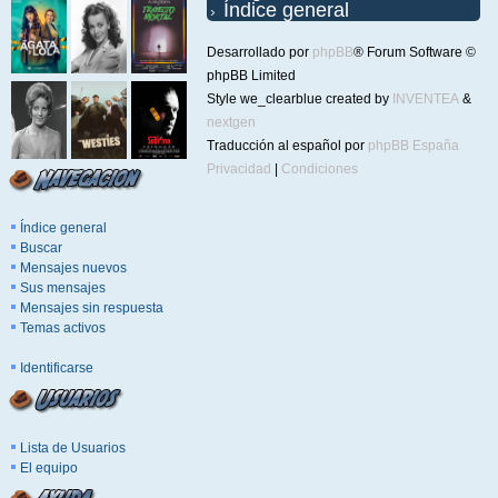
Índice general
Desarrollado por
phpBB
® Forum Software ©
phpBB Limited
Style we_clearblue created by
INVENTEA
&
nextgen
Traducción al español por
phpBB España
Privacidad
|
Condiciones
Índice general
Buscar
Mensajes nuevos
Sus mensajes
Mensajes sin respuesta
Temas activos
Identificarse
Lista de Usuarios
El equipo