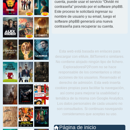
cuenta, puede usar el servicio “Olvidé mi
contraseña” provisto por el software phpBB.
Este proceso le solicitará ingresar su
nombre de usuario y su email, luego el
software phpBB generará una nueva
contraseña para recuperar su cuenta.
Esta web está basada en enlaces para
descargar con eMule, BitTorrent o similares.
No contiene alojado ningún tipo de fichero.
ExploradoresP2P.com no se hace
responsable de los comentarios u otras
acciones de los usuarios. Reservado el
derecho de admisión. Esta web inserta
cookies propias para facilitar tu navegación,
así como para mejorar la usabilidad y
temática de la misma con Google Analytics.
Los datos personales de cada usuario no
son consultados. Si continuas navegando
consideramos que aceptas su uso.
Página de inicio