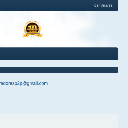
Identificarse
radoresp2p@gmail.com