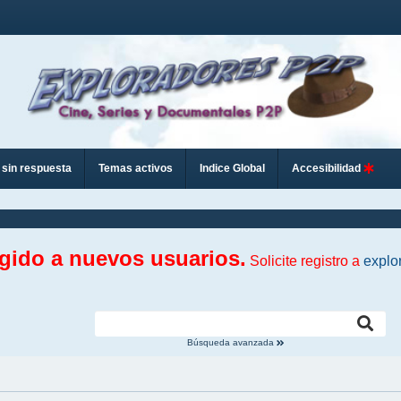
sin respuesta
Temas activos
Indice Global
Accesibilidad
ngido a nuevos usuarios.
Solicite registro a
explo
Búsqueda avanzada