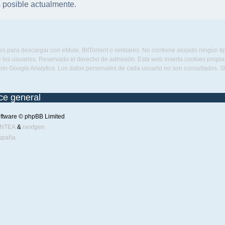
 posible actualmente.
s para descargar con eMule, BitTorrent o similares. No contiene alojado ningún t
 los usuarios. Reservado el derecho de admisión. Esta web inserta cookies propias 
con Google Analytics. Los datos personales de cada usuario no son consultados. 
ice general
ftware © phpBB Limited
ENTEA
&
nextgen
spaña