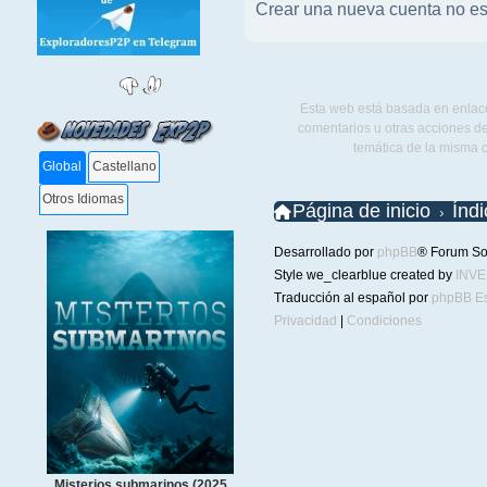
Crear una nueva cuenta no es
Esta web está basada en enlace
comentarios u otras acciones de
temática de la misma 
Global
Castellano
Otros Idiomas
Página de inicio
Índ
Desarrollado por
phpBB
® Forum So
Style we_clearblue created by
INV
Traducción al español por
phpBB E
Privacidad
|
Condiciones
Misterios submarinos (2025