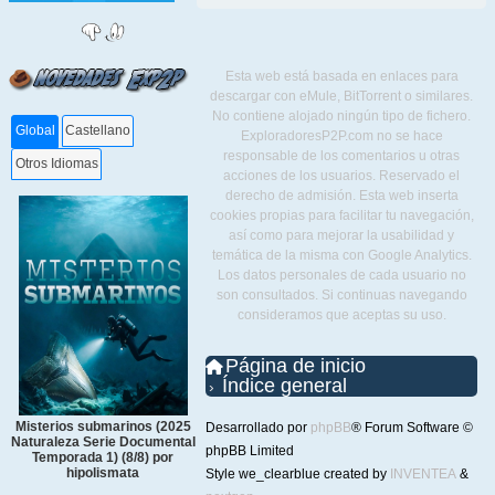
Esta web está basada en enlaces para
descargar con eMule, BitTorrent o similares.
No contiene alojado ningún tipo de fichero.
Global
Castellano
ExploradoresP2P.com no se hace
responsable de los comentarios u otras
Otros Idiomas
acciones de los usuarios. Reservado el
derecho de admisión. Esta web inserta
cookies propias para facilitar tu navegación,
así como para mejorar la usabilidad y
temática de la misma con Google Analytics.
Los datos personales de cada usuario no
son consultados. Si continuas navegando
consideramos que aceptas su uso.
Página de inicio
Índice general
Misterios submarinos (2025
Desarrollado por
phpBB
® Forum Software ©
Naturaleza Serie Documental
phpBB Limited
Temporada 1) (8/8) por
hipolismata
Style we_clearblue created by
INVENTEA
&