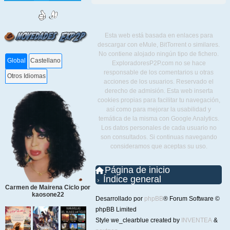
Esta web está basada en enlaces para
descargar con eMule, BitTorrent o similares.
No contiene alojado ningún tipo de fichero.
Global
Castellano
ExploradoresP2P.com no se hace
responsable de los comentarios u otras
Otros Idiomas
acciones de los usuarios. Reservado el
derecho de admisión. Esta web inserta
cookies propias para facilitar tu navegación,
así como para mejorar la usabilidad y
temática de la misma con Google Analytics.
Los datos personales de cada usuario no
son consultados. Si continuas navegando
consideramos que aceptas su uso.
Página de inicio
Índice general
Carmen de Mairena Ciclo por
kaosone22
Desarrollado por
phpBB
® Forum Software ©
phpBB Limited
Style we_clearblue created by
INVENTEA
&