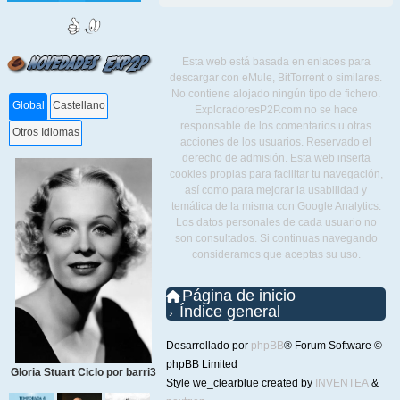
Esta web está basada en enlaces para
descargar con eMule, BitTorrent o similares.
No contiene alojado ningún tipo de fichero.
Global
Castellano
ExploradoresP2P.com no se hace
responsable de los comentarios u otras
Otros Idiomas
acciones de los usuarios. Reservado el
derecho de admisión. Esta web inserta
cookies propias para facilitar tu navegación,
así como para mejorar la usabilidad y
temática de la misma con Google Analytics.
Los datos personales de cada usuario no
son consultados. Si continuas navegando
consideramos que aceptas su uso.
Página de inicio
Índice general
Desarrollado por
phpBB
® Forum Software ©
phpBB Limited
Gloria Stuart Ciclo por barri3
Style we_clearblue created by
INVENTEA
&