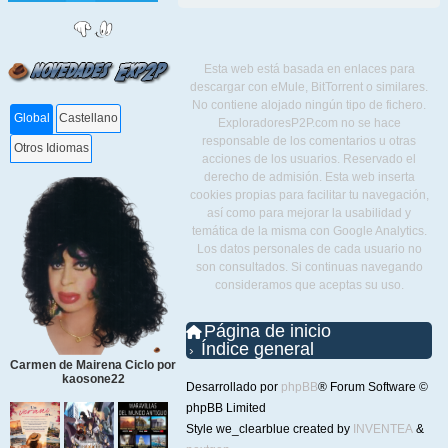
Esta web está basada en enlaces para
descargar con eMule, BitTorrent o similares.
No contiene alojado ningún tipo de fichero.
Global
Castellano
ExploradoresP2P.com no se hace
responsable de los comentarios u otras
Otros Idiomas
acciones de los usuarios. Reservado el
derecho de admisión. Esta web inserta
cookies propias para facilitar tu navegación,
así como para mejorar la usabilidad y
temática de la misma con Google Analytics.
Los datos personales de cada usuario no
son consultados. Si continuas navegando
consideramos que aceptas su uso.
Página de inicio
Índice general
Carmen de Mairena Ciclo por
kaosone22
Desarrollado por
phpBB
® Forum Software ©
phpBB Limited
Style we_clearblue created by
INVENTEA
&