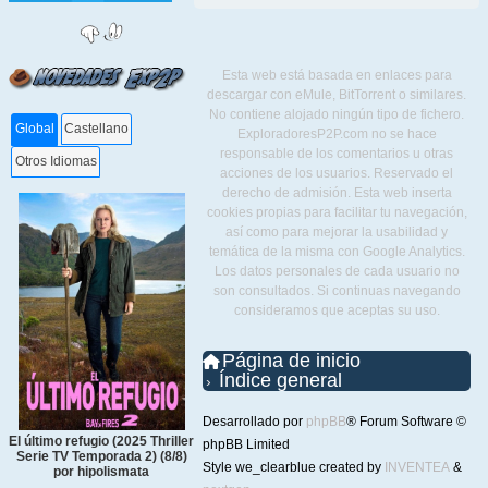
Esta web está basada en enlaces para
descargar con eMule, BitTorrent o similares.
No contiene alojado ningún tipo de fichero.
Global
Castellano
ExploradoresP2P.com no se hace
responsable de los comentarios u otras
Otros Idiomas
acciones de los usuarios. Reservado el
derecho de admisión. Esta web inserta
cookies propias para facilitar tu navegación,
así como para mejorar la usabilidad y
temática de la misma con Google Analytics.
Los datos personales de cada usuario no
son consultados. Si continuas navegando
consideramos que aceptas su uso.
Página de inicio
Índice general
Desarrollado por
phpBB
® Forum Software ©
El último refugio (2025 Thriller
phpBB Limited
Serie TV Temporada 2) (8/8)
Style we_clearblue created by
INVENTEA
&
por hipolismata