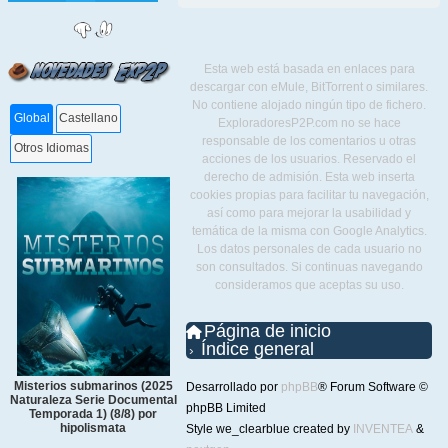
Esta web está basada en enlaces para
descargar con eMule, BitTorrent o similares.
No contiene alojado ningún tipo de fichero.
Global
Castellano
ExploradoresP2P.com no se hace
responsable de los comentarios u otras
Otros Idiomas
acciones de los usuarios. Reservado el
derecho de admisión. Esta web inserta
cookies propias para facilitar tu navegación,
así como para mejorar la usabilidad y
temática de la misma con Google Analytics.
Los datos personales de cada usuario no
son consultados. Si continuas navegando
consideramos que aceptas su uso.
Página de inicio
Índice general
Misterios submarinos (2025
Desarrollado por
phpBB
® Forum Software ©
Naturaleza Serie Documental
phpBB Limited
Temporada 1) (8/8) por
hipolismata
Style we_clearblue created by
INVENTEA
&