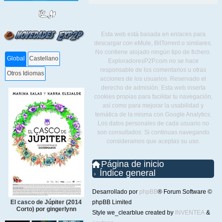
Esta web está basada en enlaces para
descargar con eMule, BitTorrent o similares.
No contiene alojado ningún tipo de fichero.
Global
Castellano
ExploradoresP2P.com no se hace
responsable de los comentarios u otras
Otros Idiomas
acciones de los usuarios. Reservado el
derecho de admisión. Esta web inserta
cookies propias para facilitar tu navegación,
así como para mejorar la usabilidad y
temática de la misma con Google Analytics.
Los datos personales de cada usuario no
son consultados. Si continuas navegando
consideramos que aceptas su uso.
Página de inicio
Índice general
Desarrollado por
phpBB
® Forum Software ©
phpBB Limited
El casco de Júpiter (2014
Corto) por gingerlynn
Style we_clearblue created by
INVENTEA
&