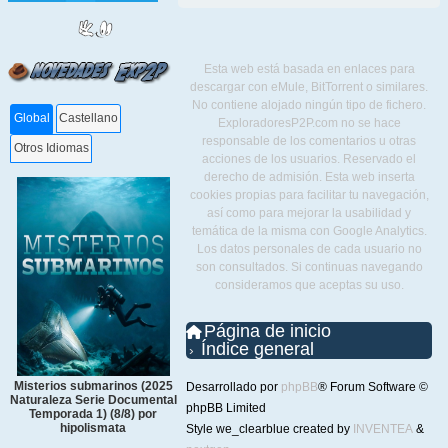
Esta web está basada en enlaces para
descargar con eMule, BitTorrent o similares.
No contiene alojado ningún tipo de fichero.
Global
Castellano
ExploradoresP2P.com no se hace
responsable de los comentarios u otras
Otros Idiomas
acciones de los usuarios. Reservado el
derecho de admisión. Esta web inserta
cookies propias para facilitar tu navegación,
así como para mejorar la usabilidad y
temática de la misma con Google Analytics.
Los datos personales de cada usuario no
son consultados. Si continuas navegando
consideramos que aceptas su uso.
Página de inicio
Índice general
Misterios submarinos (2025
Desarrollado por
phpBB
® Forum Software ©
Naturaleza Serie Documental
phpBB Limited
Temporada 1) (8/8) por
hipolismata
Style we_clearblue created by
INVENTEA
&